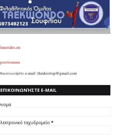
fimerides.eu
potelesmata
πικοινωνήστε e-mail :thrakiotisp@gmail.com
ΕΠΙΚΟΙΝΩΝΉΣΤΕ E-MAIL
:THRAKIOTISP@GMAIL.COM
νομα
λεκτρονικό ταχυδρομείο
*