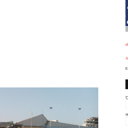
e
A
Ε
Ό
Η