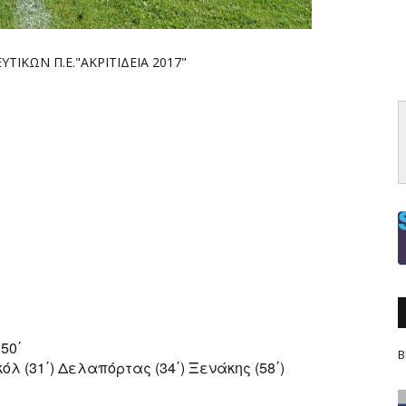
ΙΚΩΝ Π.Ε."ΑΚΡΙΤΙΔΕΙΑ 2017"
50΄
Β
όλ (31΄)
Δελαπόρτας (34΄)
Ξενάκης (58΄)