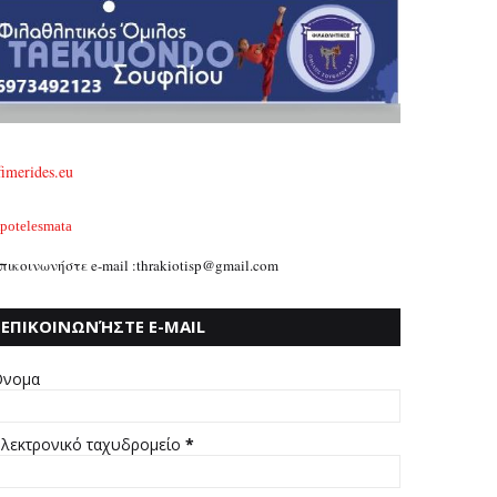
fimerides.eu
potelesmata
πικοινωνήστε e-mail :thrakiotisp@gmail.com
ΕΠΙΚΟΙΝΩΝΉΣΤΕ E-MAIL
:THRAKIOTISP@GMAIL.COM
νομα
λεκτρονικό ταχυδρομείο
*