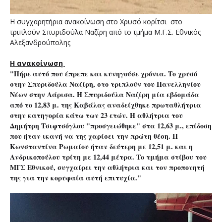
Η συγχαρητήρια ανακοίνωση στο Χρυσό κορίτσι στο
τριπλούν Σπυριδούλα Ναζίρη από το τμήμα Μ.Γ.Σ. Εθνικός
Αλεξανδρούπολης
Η ανακοίνωση
"Πήρε αυτό που έπρεπε και κυνηγούσε χρόνια. Το χρυσό
στην Σπυριδούλα Ναζίρη, στο τριπλούν του Πανελληνίου
Νέων στην Λάρισα. Η Σπυριδούλα Ναζίρη μία εβδομάδα
από το 12,83 μ. της Καβάλας αναδείχθηκε πρωταθλήτρια
στην κατηγορία κάτω των 23 ετών. Η αθλήτρια του
Δημήτρη Τσιφτσόγλου "προσγειώθηκε" στα 12,63 μ., επίδοση
που ήταν ικανή να της χαρίσει την πρώτη θέση. Η
Κωνσταντίνα Ρωμαίου ήταν δεύτερη με 12,51 μ. και η
Ανδρικοπούλου τρίτη με 12,44 μέτρα. Το τμήμα στίβου του
ΜΓΣ Εθνικού, συγχαίρει την αθλήτρια και τον προπονητή
της για την κορυφαία αυτή επιτυχία."