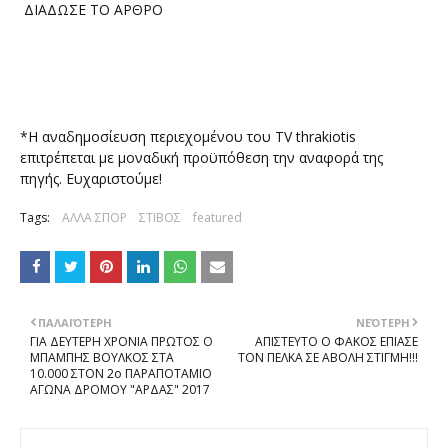
ΔΙΑΔΩΣΕ ΤΟ ΑΡΘΡΟ
*Η αναδημοσίευση περιεχομένου του TV thrakiotis
επιτρέπεται με μοναδική προϋπόθεση την αναφορά της
πηγής. Ευχαριστούμε!
Tags:
ΑΛΛΑ ΣΠΟΡ
ΣΤΙΒΟΣ
featured
ΠΑΛΑΙΌΤΕΡΗ
ΝΕΌΤΕΡΗ
ΓΙΑ ΔΕΥΤΕΡΗ ΧΡΟΝΙΑ ΠΡΩΤΟΣ Ο
ΑΠΙΣΤΕΥΤΟ Ο ΦΑΚΟΣ ΕΠΙΑΣΕ
ΜΠΑΜΠΗΣ ΒΟΥΛΚΟΣ ΣΤΑ
ΤΟΝ ΠΕΛΚΑ ΣΕ ΑΒΟΛΗ ΣΤΙΓΜΗ!!!
10.000 ΣΤΟΝ 2o ΠΑΡΑΠΟΤΑΜΙΟ
ΑΓΩΝΑ ΔΡΟΜΟΥ "ΑΡΔΑΣ" 2017