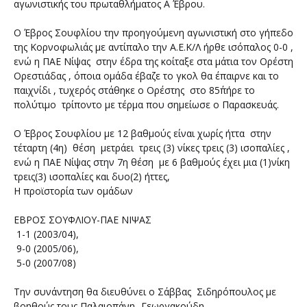
αγωνιστικής του πρωταθλήματος Α Έβρου.
Ο Έβρος Σουφλίου την προηγούμενη αγωνιστική στο γήπεδο
της Κορνοφωλιάς με αντίπαλο την Α.Ε.Κ/Λ ήρθε ισόπαλος 0-0 ,
ενώ η ΠΑΕ Νίψας στην έδρα της κοίταξε στα μάτια τον Ορέστη
Ορεστιάδας , όποια ομάδα έβαζε το γκολ θα έπαιρνε και το
παιχνίδι , τυχερός στάθηκε ο Ορέστης στο 85΄πήρε το
πολύτιμο τρίποντο με τέρμα που σημείωσε ο Παρασκευάς.
Ο Έβρος Σουφλίου με 12 βαθμούς είναι χωρίς ήττα στην
τέταρτη (4η) θέση μετράει τρεις (3) νίκες τρεις (3) ισοπαλίες ,
ενώ η ΠΑΕ Νίψας στην 7η θέση με 6 βαθμούς έχει μια (1)νίκη
τρεις(3) ισοπαλίες και δυο(2) ήττες,
Η προϊστορία των ομάδων
ΕΒΡΟΣ ΣΟΥΦΛΙΟΥ-ΠΑΕ ΝΙΨΑΣ
1-1 (2003/04),
9-0 (2005/06),
5-0 (2007/08)
Την συνάντηση θα διευθύνει ο Σάββας Σιδηρόπουλος με
βοηθούς τους Παλαιοπάνη -Γεωργακούδη