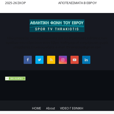
2025-26 ΣΚΟΡ
ΑΠΟΤΕΛΕΣΜΑΤΑ Β ΕΒΡΟΥ
Εδώ μπορείτε να ενημερώνεστε για τις σημαντικές ειδήσεις των
ομάδων που εδρεύουν στον Έβρο. Καθημερινή ενημέρωση χωρίς
υπερβολές Επικοινωνήστε e-mail :thrakiotisp@gmail.com
ΗΟΜΕ
About
VIDEO Γ ΕΘΝΙΚΗ