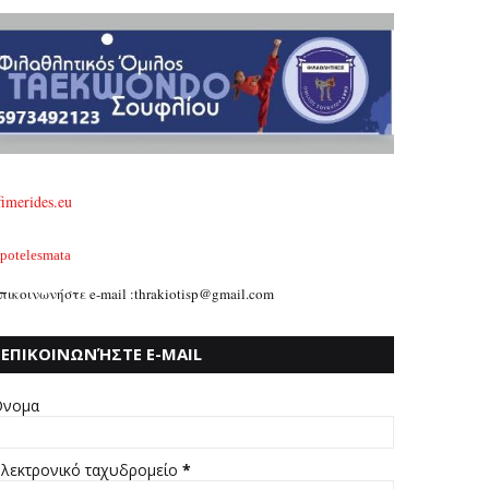
fimerides.eu
potelesmata
πικοινωνήστε e-mail :thrakiotisp@gmail.com
ΕΠΙΚΟΙΝΩΝΉΣΤΕ E-MAIL
:THRAKIOTISP@GMAIL.COM
νομα
λεκτρονικό ταχυδρομείο
*