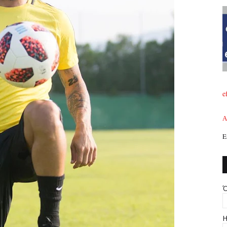
e
A
Ε
Ό
Η