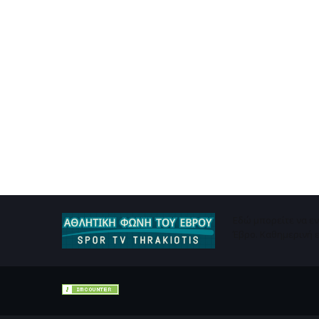
Εδώ μπορείτε να ε
Έβρο. Καθημερινή ε