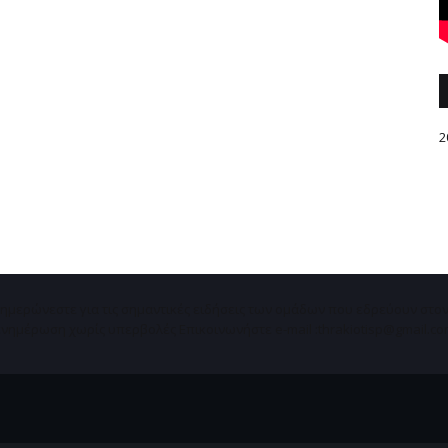
2
νημερώνεστε για τις σημαντικές ειδήσεις των ομάδων που εδρεύουν στο
νημέρωση χωρίς υπερβολές Επικοινωνήστε e-mail :thrakiotisp@gmail.c