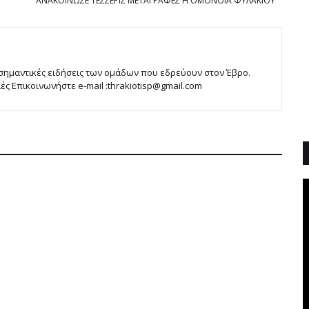
ΑΝΑΚΟΙΝΩΣΕ ΤΕΣΣΕΡΙΣ ΜΕΤΑΓΡΑΦΕΣ Η ΟΜΟΝΟΙΑ ΦΥΛΑΚΙΟΥ
 σημαντικές ειδήσεις των ομάδων που εδρεύουν στον Έβρο.
 Επικοινωνήστε e-mail :thrakiotisp@gmail.com