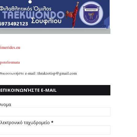
fimerides.eu
potelesmata
πικοινωνήστε e-mail :thrakiotisp@gmail.com
ΕΠΙΚΟΙΝΩΝΉΣΤΕ E-MAIL
:THRAKIOTISP@GMAIL.COM
νομα
λεκτρονικό ταχυδρομείο
*