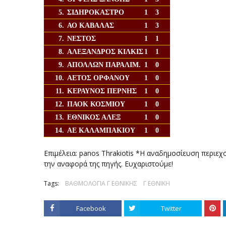
5.
ΣΙΔΗΡΟΚΑΣΤΡΟ
1
3
6.
ΑΟ ΚΑΒΑΛΑΣ
1
3
7.
ΝΕΣΤΟΣ
1
1
8.
ΑΛΕΞΑΝΔΡΟΣ ΚΙΛΚΙΣ
1
1
9.
ΑΠΟΛΛΩΝ ΠΑΡΑΛΙΜ.
1
0
10.
ΑΕΤΟΣ ΟΡΦΑΝΟΥ
1
0
11.
ΚΕΡΑΥΝΟΣ ΠΕΡΝΗΣ
1
0
12.
ΠΑΟΚ ΚΟΣΜΙΟΥ
1
0
13.
ΕΘΝΙΚΟΣ ΑΛΕΞ
1
0
14.
ΑΕ ΚΑΛΑΜΠΑΚΙΟΥ
1
0
Επιμέλεια: panos Thrakiotis *Η αναδημοσίευση περιεχ
την αναφορά της πηγής. Ευχαριστούμε!
Tags:
ΒΑΘΜΟΛΟΓΙΑ Γ ΕΘΝΙΚΗΣ
Γ ΕΘΝΙΚΗ
Facebook
Twitter