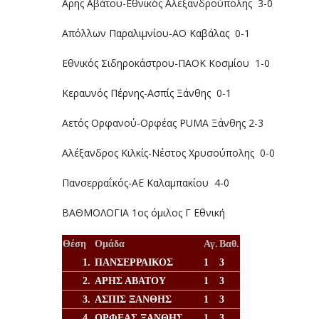
Αρης Αβάτου-Εθνικός Αλεξανδρούπολης 3-0
Απόλλων Παραλιμνίου-ΑΟ Καβάλας 0-1
Εθνικός Σιδηροκάστρου-ΠΑΟΚ Κοσμίου 1-0
Κεραυνός Πέρνης-Ασπίς Ξάνθης 0-1
Αετός Ορφανού-Ορφέας PUMA Ξάνθης 2-3
Αλέξανδρος Κιλκίς-Νέστος Χρυσούπολης 0-0
Πανσερραΐκός-ΑΕ Καλαμπακίου 4-0
ΒΑΘΜΟΛΟΓΙΑ 1ος όμιλος Γ Εθνική
Θέση
Ομάδα
Αγ.
Βαθ.
1.
ΠΑΝΣΕΡΡΑΙΚΟΣ
1
3
2.
ΑΡΗΣ ΑΒΑΤΟΥ
1
3
3.
ΑΣΠΙΣ ΞΑΝΘΗΣ
1
3
4.
ΟΡΦΕΑΣ ΞΑΝΘΗΣ
1
3