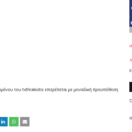
e
A
Ε
ομένου του tvthrakiotis επιτρέπεται με μοναδική προϋπόθεση
Ό
Η