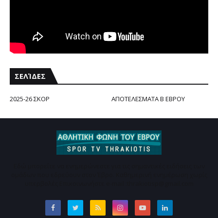
ΣΕΛΊΔΕΣ
2025-26 ΣΚΟΡ
ΑΠΟΤΕΛΕΣΜΑΤΑ Β ΕΒΡΟΥ
Εδώ μπορείτε να ενημερώνεστε για τις σημαντικές ειδήσεις των
ομάδων που εδρεύουν στον Έβρο. Καθημερινή ενημέρωση χωρίς
υπερβολές Επικοινωνήστε e-mail :thrakiotisp@gmail.com