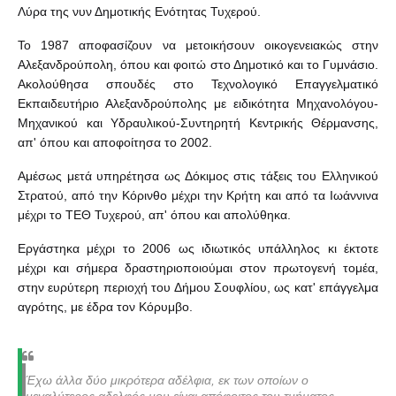
Λύρα της νυν Δημοτικής Ενότητας Τυχερού.
Το 1987 αποφασίζουν να μετοικήσουν οικογενειακώς στην
Αλεξανδρούπολη, όπου και φοιτώ στο Δημοτικό και το Γυμνάσιο.
Ακολούθησα σπουδές στο Τεχνολογικό Επαγγελματικό
Εκπαιδευτήριο Αλεξανδρούπολης με ειδικότητα Μηχανολόγου-
Μηχανικού και Υδραυλικού-Συντηρητή Κεντρικής Θέρμανσης,
απ' όπου και αποφοίτησα το 2002.
Αμέσως μετά υπηρέτησα ως Δόκιμος στις τάξεις του Ελληνικού
Στρατού, από την Κόρινθο μέχρι την Κρήτη και από τα Ιωάννινα
μέχρι το ΤΕΘ Τυχερού, απ' όπου και απολύθηκα.
Εργάστηκα μέχρι το 2006 ως ιδιωτικός υπάλληλος κι έκτοτε
μέχρι και σήμερα δραστηριοποιούμαι στον πρωτογενή τομέα,
στην ευρύτερη περιοχή του Δήμου Σουφλίου, ως κατ' επάγγελμα
αγρότης, με έδρα τον Κόρυμβο.
Έχω άλλα δύο μικρότερα αδέλφια, εκ των οποίων ο
μεγαλύτερος αδελφός μου είναι απόφοιτος του τμήματος