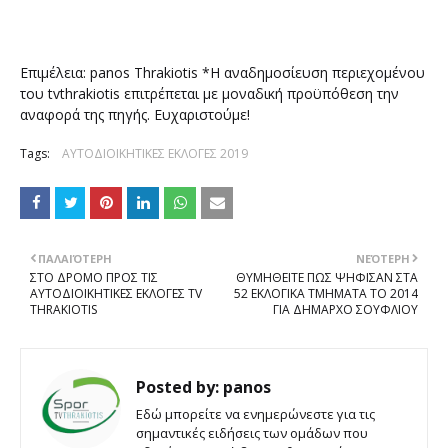
Επιμέλεια: panos Thrakiotis *Η αναδημοσίευση περιεχομένου
του tvthrakiotis επιτρέπεται με μοναδική προϋπόθεση την
αναφορά της πηγής. Ευχαριστούμε!
Tags:
ΑΥΤΟΔΙΟΙΚΗΤΙΚΕΣ ΕΚΛΟΓΕΣ 2019
ΠΑΛΑΙΌΤΕΡΗ
ΝΕΌΤΕΡΗ
ΣΤΟ ΔΡΟΜΟ ΠΡΟΣ ΤΙΣ
ΘΥΜΗΘΕΙΤΕ ΠΩΣ ΨΗΦΙΣΑΝ ΣΤΑ
ΑΥΤΟΔΙΟΙΚΗΤΙΚΕΣ ΕΚΛΟΓΕΣ TV
52 ΕΚΛΟΓΙΚΑ ΤΜΗΜΑΤΑ ΤΟ 2014
THRAKIOTIS
ΓΙΑ ΔΗΜΑΡΧΟ ΣΟΥΦΛΙΟΥ
Posted by:
panos
Εδώ μπορείτε να ενημερώνεστε για τις
σημαντικές ειδήσεις των ομάδων που