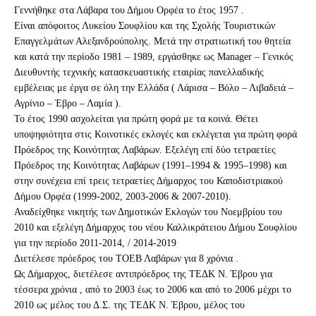
Γεννήθηκε στα Λάβαρα του Δήμου Ορφέα το έτος 1957 .
Είναι απόφοιτος Λυκείου Σουφλίου και της Σχολής Τουριστικών
Επαγγελμάτων Αλεξανδρούπολης. Μετά την στρατιωτική του θητεία
και κατά την περίοδο 1981 – 1989, εργάσθηκε ως Manager – Γενικός
Διευθυντής τεχνικής κατασκευαστικής εταιρίας πανελλαδικής
εμβέλειας με έργα σε όλη την Ελλάδα ( Λάρισα – Βόλο – Λιβαδειά –
Αγρίνιο – Έβρο – Λαμία ).
Το έτος 1990 ασχολείται για πρώτη φορά με τα κοινά. Θέτει
υποψηφιότητα στις Κοινοτικές εκλογές και εκλέγεται για πρώτη φορά
Πρόεδρος της Κοινότητας Λαβάρων. Εξελέγη επί δύο τετραετίες
Πρόεδρος της Κοινότητας Λαβάρων (1991–1994 & 1995–1998) και
στην συνέχεια επί τρεις τετραετίες Δήμαρχος του Καποδιστριακού
Δήμου Ορφέα (1999-2002, 2003-2006 & 2007-2010).
Αναδείχθηκε νικητής των Δημοτικών Εκλογών του Νοεμβρίου του
2010 και εξελέγη Δήμαρχος του νέου Καλλικράτειου Δήμου Σουφλίου
για την περίοδο 2011-2014, / 2014-2019
Διετέλεσε πρόεδρος του ΤΟΕΒ Λαβάρων για 8 χρόνια .
Ως Δήμαρχος, διετέλεσε αντιπρόεδρος της ΤΕΔΚ Ν. Έβρου για
τέσσερα χρόνια , από το 2003 έως το 2006 και από το 2006 μέχρι το
2010 ως μέλος του Δ.Σ. της ΤΕΔΚ Ν. Έβρου, μέλος του