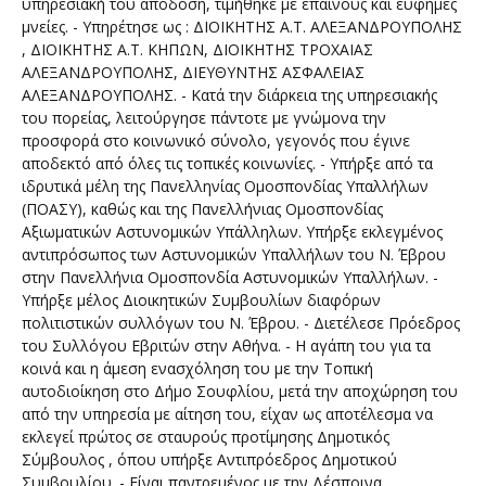
υπηρεσιακή του απόδοση, τιμήθηκε με επαίνους και εύφημες
μνείες. - Υπηρέτησε ως : ΔΙΟΙΚΗΤΗΣ Α.Τ. ΑΛΕΞΑΝΔΡΟΥΠΟΛΗΣ
, ΔΙΟΙΚΗΤΗΣ Α.Τ. ΚΗΠΩΝ, ΔΙΟΙΚΗΤΗΣ ΤΡΟΧΑΙΑΣ
ΑΛΕΞΑΝΔΡΟΥΠΟΛΗΣ, ΔΙΕΥΘΥΝΤΗΣ ΑΣΦΑΛΕΙΑΣ
ΑΛΕΞΑΝΔΡΟΥΠΟΛΗΣ. - Κατά την διάρκεια της υπηρεσιακής
του πορείας, λειτούργησε πάντοτε με γνώμονα την
προσφορά στο κοινωνικό σύνολο, γεγονός που έγινε
αποδεκτό από όλες τις τοπικές κοινωνίες. - Υπήρξε από τα
ιδρυτικά μέλη της Πανελληνίας Ομοσπονδίας Υπαλλήλων
(ΠΟΑΣΥ), καθώς και της Πανελλήνιας Ομοσπονδίας
Αξιωματικών Αστυνομικών Υπάλληλων. Υπήρξε εκλεγμένος
αντιπρόσωπος των Αστυνομικών Υπαλλήλων του Ν. Έβρου
στην Πανελλήνια Ομοσπονδία Αστυνομικών Υπαλλήλων. -
Υπήρξε μέλος Διοικητικών Συμβουλίων διαφόρων
πολιτιστικών συλλόγων του Ν. Έβρου. - Διετέλεσε Πρόεδρος
του Συλλόγου Εβριτών στην Αθήνα. - Η αγάπη του για τα
κοινά και η άμεση ενασχόληση του με την Τοπική
αυτοδιοίκηση στο Δήμο Σουφλίου, μετά την αποχώρηση του
από την υπηρεσία με αίτηση του, είχαν ως αποτέλεσμα να
εκλεγεί πρώτος σε σταυρούς προτίμησης Δημοτικός
Σύμβουλος , όπου υπήρξε Αντιπρόεδρος Δημοτικού
Συμβουλίου. - Είναι παντρεμένος με την Δέσποινα