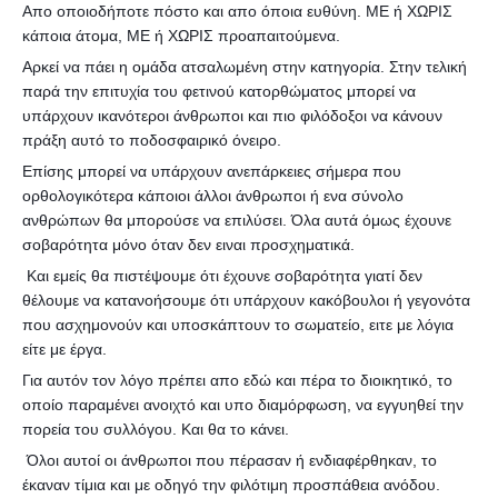
Απο οποιοδήποτε πόστο και απο όποια ευθύνη. ΜΕ ή ΧΩΡΙΣ
κάποια άτομα, ΜΕ ή ΧΩΡΙΣ προαπαιτούμενα.
Αρκεί να πάει η ομάδα ατσαλωμένη στην κατηγορία. Στην τελική
παρά την επιτυχία του φετινού κατορθώματος μπορεί να
υπάρχουν ικανότεροι άνθρωποι και πιο φιλόδοξοι να κάνουν
πράξη αυτό το ποδοσφαιρικό όνειρο.
Επίσης μπορεί να υπάρχουν ανεπάρκειες σήμερα που
ορθολογικότερα κάποιοι άλλοι άνθρωποι ή ενα σύνολο
ανθρώπων θα μπορούσε να επιλύσει. Όλα αυτά όμως έχουνε
σοβαρότητα μόνο όταν δεν ειναι προσχηματικά.
Και εμείς θα πιστέψουμε ότι έχουνε σοβαρότητα γιατί δεν
θέλουμε να κατανοήσουμε ότι υπάρχουν κακόβουλοι ή γεγονότα
που ασχημονούν και υποσκάπτουν το σωματείο, ειτε με λόγια
είτε με έργα.
Για αυτόν τον λόγο πρέπει απο εδώ και πέρα το διοικητικό, το
οποίο παραμένει ανοιχτό και υπο διαμόρφωση, να εγγυηθεί την
πορεία του συλλόγου. Και θα το κάνει.
Όλοι αυτοί οι άνθρωποι που πέρασαν ή ενδιαφέρθηκαν, το
έκαναν τίμια και με οδηγό την φιλότιμη προσπάθεια ανόδου.