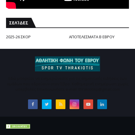
ΣΕΛΊΔΕΣ
2025-26 ΣΚΟΡ
ΑΠΟΤΕΛΕΣΜΑΤΑ Β ΕΒΡΟΥ
Εδώ μπορείτε να ενημερώνεστε για τις σημαντικές ειδήσεις των
ομάδων που εδρεύουν στον Έβρο. Καθημερινή ενημέρωση χωρίς
υπερβολές Επικοινωνήστε e-mail :thrakiotisp@gmail.com