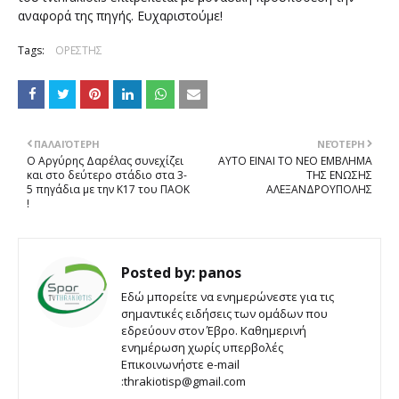
αναφορά της πηγής. Ευχαριστούμε!
Tags:
ΟΡΕΣΤΗΣ
ΠΑΛΑΙΌΤΕΡΗ
ΝΕΌΤΕΡΗ
Ο Αργύρης Δαρέλας συνεχίζει
ΑΥΤΟ ΕΙΝΑΙ ΤΟ ΝΕΟ ΕΜΒΛΗΜΑ
και στο δεύτερο στάδιο στα 3-
ΤΗΣ ΕΝΩΣΗΣ
5 πηγάδια με την Κ17 του ΠΑΟΚ
ΑΛΕΞΑΝΔΡΟΥΠΟΛΗΣ
!
Posted by:
panos
Εδώ μπορείτε να ενημερώνεστε για τις
σημαντικές ειδήσεις των ομάδων που
εδρεύουν στον Έβρο. Καθημερινή
ενημέρωση χωρίς υπερβολές
Επικοινωνήστε e-mail
:thrakiotisp@gmail.com