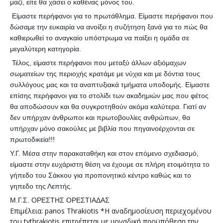
μαζί, είτε θα χάσει ο καθένας μόνος του.
Είμαστε περήφανοι για το πρωτάθλημα. Είμαστε περήφανοι που
δώσαμε την ευκαιρία να ανοίξει η συζήτηση ξανά για το πώς θα
καθιερωθεί το αναγκαίο υπόστρωμα να παίξει η ομάδα σε
μεγαλύτερη κατηγορία.
Τέλος, είμαστε περήφανοι που μεταξύ άλλων αξιόμαχων
σωματείων της περιοχής κρατάμε με νύχια και με δόντια τους
συλλόγους μας και τα αναπτυξιακά τμήματα υποδομής. Είμαστε
επίσης περήφανοι για το στολίδι των ακαδημιών μας που φέτος
θα αποδώσουν και θα συγκροτηθούν ακόμα καλύτερα. Γιατί αν
δεν υπήρχαν άνθρωποι και πρωτοβουλίες ανθρώπων, θα
υπήρχαν μόνο σακούλες με βιβλία που πηγαινοέρχονται σε
πρωτοδικεία!!!
Υ.Γ. Μέσα στην παρακαταθήκη και στον επόμενο σχεδιασμό,
είμαστε στην ευχάριστη θέση να έχουμε σε πλήρη ετοιμότητα το
γήπεδο του Σάκκου για προπονητικό κέντρο καθώς και το
γηπεδο της Λεπτής.
Μ.Γ.Σ. ΟΡΕΣΤΗΣ ΟΡΕΣΤΙΑΔΑΣ
Επιμέλεια: panos Thrakiotis *Η αναδημοσίευση περιεχομένου
του tvthrakiotis επιτρέπεται με μοναδική προϋπόθεση την