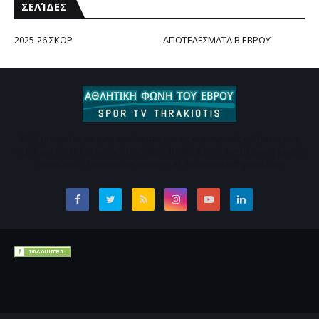
ΣΕΛΊΔΕΣ
2025-26 ΣΚΟΡ
ΑΠΟΤΕΛΕΣΜΑΤΑ Β ΕΒΡΟΥ
Εδώ μπορείτε να ενημερώνεστε για τις σημαντικές ειδήσεις των
ομάδων που εδρεύουν στον Έβρο. Καθημερινή ενημέρωση χωρίς
υπερβολές Επικοινωνήστε e-mail :thrakiotisp@gmail.com