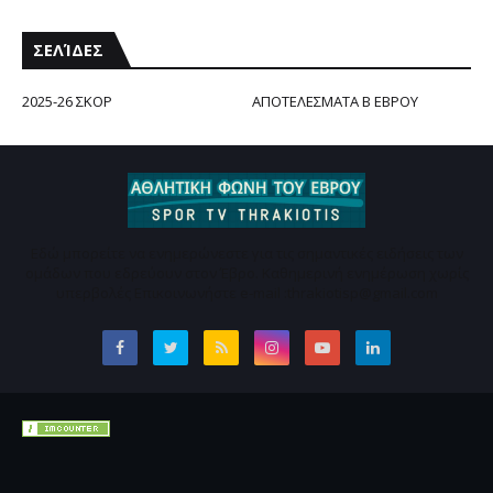
ΣΕΛΊΔΕΣ
2025-26 ΣΚΟΡ
ΑΠΟΤΕΛΕΣΜΑΤΑ Β ΕΒΡΟΥ
Εδώ μπορείτε να ενημερώνεστε για τις σημαντικές ειδήσεις των
ομάδων που εδρεύουν στον Έβρο. Καθημερινή ενημέρωση χωρίς
υπερβολές Επικοινωνήστε e-mail :thrakiotisp@gmail.com