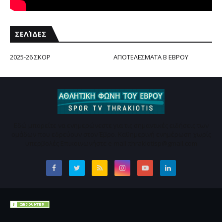
ΣΕΛΊΔΕΣ
2025-26 ΣΚΟΡ
ΑΠΟΤΕΛΕΣΜΑΤΑ Β ΕΒΡΟΥ
Εδώ μπορείτε να ενημερώνεστε για τις σημαντικές ειδήσεις των
ομάδων που εδρεύουν στον Έβρο. Καθημερινή ενημέρωση χωρίς
υπερβολές Επικοινωνήστε e-mail :thrakiotisp@gmail.com