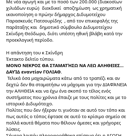
Με νέα αγωγή και με το ποσό των 200.000 (διακοσίων
χιλιάδων ευρώ) διεκδικεί αποζημίωση ως χρηματική
ικανοποίηση ο πρώην δήμαρχος Διδυμοτείχου
Παρασκευάς Πατσουρίδης , από τον επικεφαλής της
παράταξης και δημοτικό σύμβουλο Διδυμοτείχου
Σκίνδρη Θεόδωρο, διότι υπέστη ηθική βλάβη κατά την
προεκλογική περίοδο.
Η απάντηση του κ Σκίνδρη
Έκτακτο δελτίο τύπου.
ΜΟΝΟ ΝΕΚΡΟΣ ΘΑ ΣΤΑΜΑΤΉΣΩ ΝΑ ΛΕΩ ΑΛΗΘΕΙΕΣ...
ΔΑΥΊΔ εναντίον ΓΟΛΙΑΘ
.
Τελικά όσα μαχαιρώματα κάτω από το τραπέζι και αν
δεχτώ δεν θα σταματήσω να μάχομαι για την ΔΙΑΦΆΝΕΙΑ
την ΑΛΗΘΕΙΑ και να έχω ένα σκοπό το τέλος ενός
συστήματος που χρόνια έπαιζε με τους πολίτες και με το
ιστορικό Διδυμότειχο.
Πολίτες που δεν ήξεραν τι γινόταν σε αυτό τον τόπο και
πως αυτός ο τόπος έφτασε σε αυτό το κρίσιμο σημείο σε
πολλά καυτά θέματα που θέλουν άμεσες και γρήγορες
λύσεις.
Σήμερα λοιπόν πληροφορήθηκα επίσημα ότι η ΑΓΩΓΗ