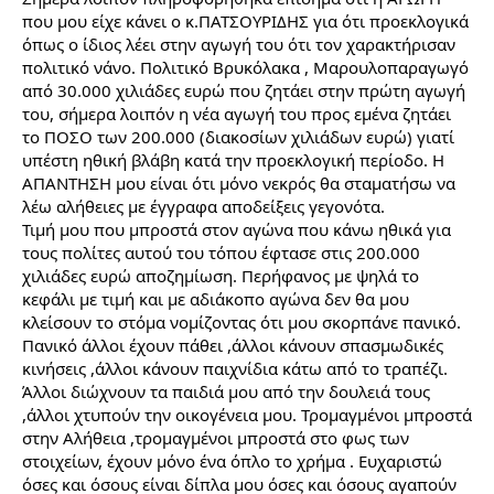
που μου είχε κάνει ο κ.ΠΑΤΣΟΥΡΙΔΗΣ για ότι προεκλογικά
όπως ο ίδιος λέει στην αγωγή του ότι τον χαρακτήρισαν
πολιτικό νάνο. Πολιτικό Βρυκόλακα , Μαρουλοπαραγωγό
από 30.000 χιλιάδες ευρώ που ζητάει στην πρώτη αγωγή
του, σήμερα λοιπόν η νέα αγωγή του προς εμένα ζητάει
το ΠΟΣΟ των 200.000 (διακοσίων χιλιάδων ευρώ) γιατί
υπέστη ηθική βλάβη κατά την προεκλογική περίοδο. Η
ΑΠΑΝΤΗΣΗ μου είναι ότι μόνο νεκρός θα σταματήσω να
λέω αλήθειες με έγγραφα αποδείξεις γεγονότα.
Τιμή μου που μπροστά στον αγώνα που κάνω ηθικά για
τους πολίτες αυτού του τόπου έφτασε στις 200.000
χιλιάδες ευρώ αποζημίωση. Περήφανος με ψηλά το
κεφάλι με τιμή και με αδιάκοπο αγώνα δεν θα μου
κλείσουν το στόμα νομίζοντας ότι μου σκορπάνε πανικό.
Πανικό άλλοι έχουν πάθει ,άλλοι κάνουν σπασμωδικές
κινήσεις ,άλλοι κάνουν παιχνίδια κάτω από το τραπέζι.
Άλλοι διώχνουν τα παιδιά μου από την δουλειά τους
,άλλοι χτυπούν την οικογένεια μου. Τρομαγμένοι μπροστά
στην Αλήθεια ,τρομαγμένοι μπροστά στο φως των
στοιχείων, έχουν μόνο ένα όπλο το χρήμα . Ευχαριστώ
όσες και όσους είναι δίπλα μου όσες και όσους αγαπούν