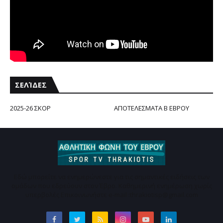
ΣΕΛΊΔΕΣ
2025-26 ΣΚΟΡ
ΑΠΟΤΕΛΕΣΜΑΤΑ Β ΕΒΡΟΥ
Εδώ μπορείτε να ενημερώνεστε για τις σημαντικές ειδήσεις των
ομάδων που εδρεύουν στον Έβρο. Καθημερινή ενημέρωση χωρίς
υπερβολές Επικοινωνήστε e-mail :thrakiotisp@gmail.com