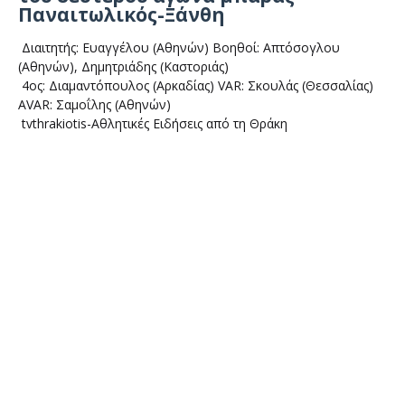
Παναιτωλικός-Ξάνθη
Διαιτητής: Ευαγγέλου (Αθηνών) Βοηθοί: Απτόσογλου
(Αθηνών), Δημητριάδης (Καστοριάς)
4ος: Διαμαντόπουλος (Αρκαδίας) VAR: Σκουλάς (Θεσσαλίας)
AVAR: Σαμοΐλης (Αθηνών)
tvthrakiotis-Αθλητικές Ειδήσεις από τη Θράκη