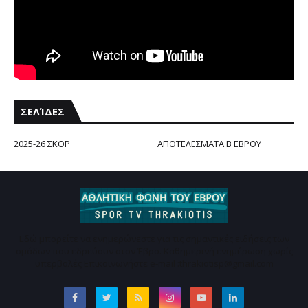
ΣΕΛΊΔΕΣ
2025-26 ΣΚΟΡ
ΑΠΟΤΕΛΕΣΜΑΤΑ Β ΕΒΡΟΥ
Εδώ μπορείτε να ενημερώνεστε για τις σημαντικές ειδήσεις των
ομάδων που εδρεύουν στον Έβρο. Καθημερινή ενημέρωση χωρίς
υπερβολές Επικοινωνήστε e-mail :thrakiotisp@gmail.com