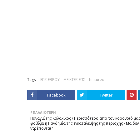
Tags:
ΕΠΣ ΕΒΡΟΥ
ΜΕΙΚΤΕΣ ΕΠΣ
featured
Facebook
Twitter
ΠΑΛΑΙΌΤΕΡΗ
Παναγιώτης Καλακίκος / Περισσότερο απο τον κορονοϊό μα
φοβίζει η Πανδημία της εγκατάλειψης της περιοχής - Μα δεν
ντρέπονται?