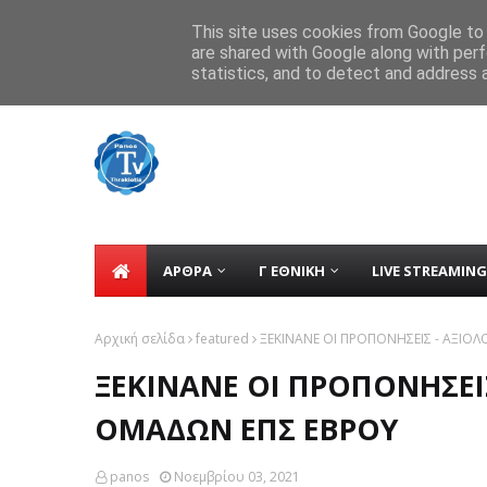
Home
tv
Contact
ΕΠΙΚΟΙΝΩΝΙΑ
This site uses cookies from Google to d
are shared with Google along with perf
ΑΡΔΑΣ ΚΑΣΤΑΝΕΩΝ :Ξεκίνησε η προετοι
TICKER
statistics, and to detect and address 
ΑΡΘΡΑ
Γ ΕΘΝΙΚΗ
LIVE STREAMING
Αρχική σελίδα
featured
ΞΕΚΙΝΑΝΕ ΟΙ ΠΡΟΠΟΝΗΣΕΙΣ - ΑΞΙΟ
ΞΕΚΙΝΑΝΕ ΟΙ ΠΡΟΠΟΝΗΣΕΙ
ΟΜΑΔΩΝ ΕΠΣ ΕΒΡΟΥ
panos
Νοεμβρίου 03, 2021