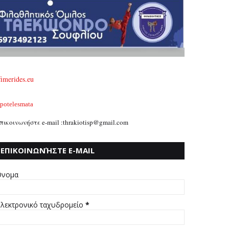
fimerides.eu
potelesmata
πικοινωνήστε e-mail :thrakiotisp@gmail.com
ΕΠΙΚΟΙΝΩΝΉΣΤΕ E-MAIL
:THRAKIOTISP@GMAIL.COM
νομα
λεκτρονικό ταχυδρομείο
*