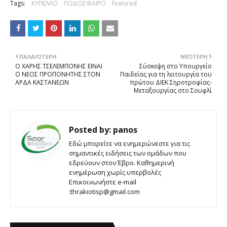
Tags:
ΚΥΠΕΛΛΟ
ΠΟΔΟΣΦΑΙΡΟ
featured
ΠΑΛΑΙΌΤΕΡΗ
ΝΕΌΤΕΡΗ
Ο ΧΑΡΗΣ ΤΣΕΛΕΜΠΟΝΗΣ ΕΙΝΑΙ
Σύσκεψη στο Υπουργείο
Ο ΝΕΟΣ ΠΡΟΠΟΝΗΤΗΣ ΣΤΟΝ
Παιδείας για τη λειτουργία του
ΑΡΔΑ ΚΑΣΤΑΝΕΩΝ
πρώτου ΔΙΕΚ Σηροτροφίας-
Μεταξουργίας στο Σουφλί
Posted by:
panos
Εδώ μπορείτε να ενημερώνεστε για τις
σημαντικές ειδήσεις των ομάδων που
εδρεύουν στον Έβρο. Καθημερινή
ενημέρωση χωρίς υπερβολές
Επικοινωνήστε e-mail
:thrakiotisp@gmail.com