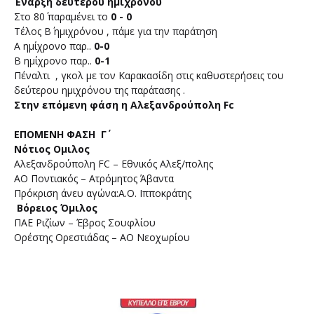
Έναρξη δεύτερου ημιχρόνου
Στο 80΄ παραμένει το
0 - 0
Τέλος Β΄ ημιχρόνου , πάμε για την παράτηση
A ημίχρονο παρ..
0-0
B ημίχρονο παρ..
0-1
Πέναλτι , γκολ με τον Καρακασίδη στις καθυστερήσεις του
δεύτερου ημιχρόνου της παράτασης .
Στην επόμενη φάση η Αλεξανδρούπολη Fc
ΕΠΟΜΕΝΗ ΦΑΣΗ Γ΄
Νότιος Ομιλος
Αλεξανδρούπολη FC – Εθνικός Αλεξ/πολης
ΑΟ Ποντιακός – Ατρόμητος Άβαντα
Πρόκριση άνευ αγώνα:Α.Ο. Ιπποκράτης
Βόρειος Όμιλος
ΠΑΕ Ριζίων – Έβρος Σουφλίου
Ορέστης Ορεστιάδας – ΑΟ Νεοχωρίου