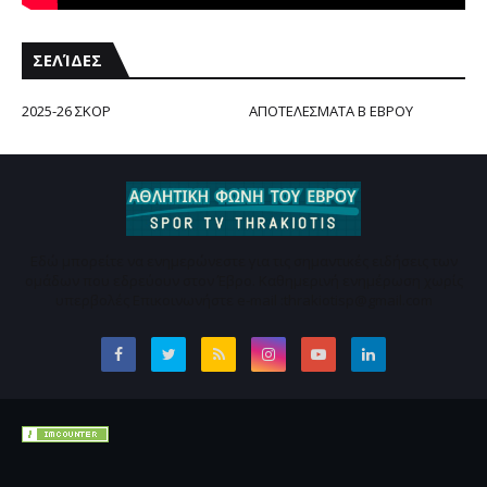
ΣΕΛΊΔΕΣ
2025-26 ΣΚΟΡ
ΑΠΟΤΕΛΕΣΜΑΤΑ Β ΕΒΡΟΥ
Εδώ μπορείτε να ενημερώνεστε για τις σημαντικές ειδήσεις των
ομάδων που εδρεύουν στον Έβρο. Καθημερινή ενημέρωση χωρίς
υπερβολές Επικοινωνήστε e-mail :thrakiotisp@gmail.com