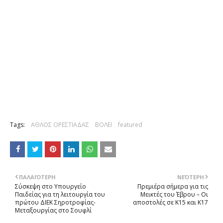
Tags:
ΑΘΛΟΣ ΟΡΕΣΤΙΑΔΑΣ
ΒΟΛΕΙ
featured
ΠΑΛΑΙΌΤΕΡΗ
ΝΕΌΤΕΡΗ
Σύσκεψη στο Υπουργείο
Πρεμιέρα σήμερα για τις
Παιδείας για τη λειτουργία του
Μεικτές του Έβρου – Οι
πρώτου ΔΙΕΚ Σηροτροφίας-
αποστολές σε Κ15 και Κ17
Μεταξουργίας στο Σουφλί