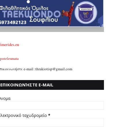
fimerides.eu
potelesmata
πικοινωνήστε e-mail :thrakiotisp@gmail.com
ΕΠΙΚΟΙΝΩΝΉΣΤΕ E-MAIL
:THRAKIOTISP@GMAIL.COM
νομα
λεκτρονικό ταχυδρομείο
*