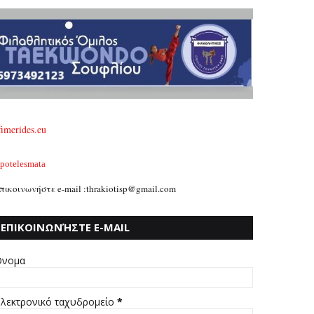
fimerides.eu
potelesmata
πικοινωνήστε e-mail :thrakiotisp@gmail.com
ΕΠΙΚΟΙΝΩΝΉΣΤΕ E-MAIL
:THRAKIOTISP@GMAIL.COM
νομα
λεκτρονικό ταχυδρομείο
*