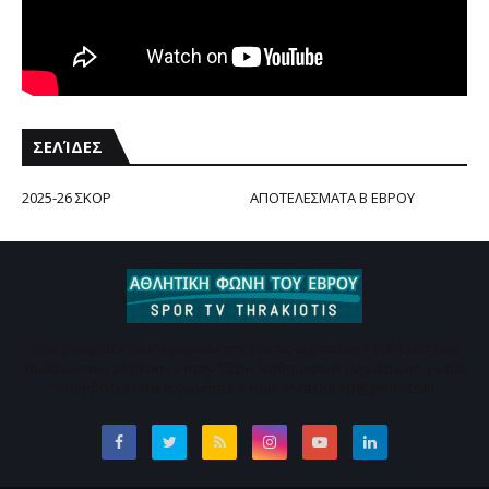
ΣΕΛΊΔΕΣ
2025-26 ΣΚΟΡ
ΑΠΟΤΕΛΕΣΜΑΤΑ Β ΕΒΡΟΥ
Εδώ μπορείτε να ενημερώνεστε για τις σημαντικές ειδήσεις των
ομάδων που εδρεύουν στον Έβρο. Καθημερινή ενημέρωση χωρίς
υπερβολές Επικοινωνήστε e-mail :thrakiotisp@gmail.com