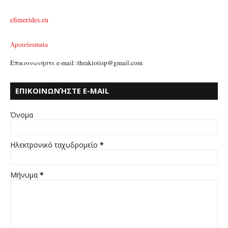
efimerides.eu
Apotelesmata
Επικοινωνήστε e-mail :thrakiotisp@gmail.com
ΕΠΙΚΟΙΝΩΝΉΣΤΕ E-MAIL
:THRAKIOTISP@GMAIL.COM
Όνομα
Ηλεκτρονικό ταχυδρομείο
*
Μήνυμα
*