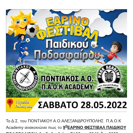
Το Δ.Σ. του ΠΟΝΤΙΑΚΟΥ Α.Ο.ΑΛΕΞΑΝΔΡΟΥΠΟΛΗΣ Π.Α.Ο.Κ
ο
Academy ανακοινώνει πως το
9
ΕΑΡΙΝΟ ΦΕΣΤΙΒΑΛ ΠΑΙΔΙΚΟΥ