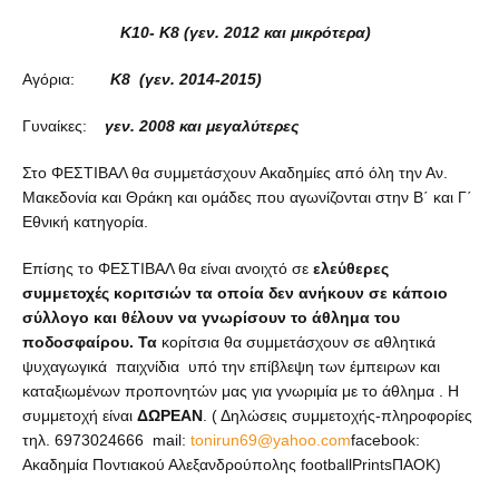
Κ10- Κ8 (γεν. 2012 και μικρότερα)
Αγόρια:
Κ8 (γεν. 2014-2015)
Γυναίκες:
γεν. 2008 και μεγαλύτερες
Στο ΦΕΣΤΙΒΑΛ θα συμμετάσχουν Ακαδημίες από όλη την Αν.
Μακεδονία και Θράκη και ομάδες που αγωνίζονται στην Β΄ και Γ΄
Εθνική κατηγορία.
Επίσης το ΦΕΣΤΙΒΑΛ θα είναι ανοιχτό σε
ελεύθερες
συμμετοχές κοριτσιών τα οποία δεν ανήκουν σε κάποιο
σύλλογο και θέλουν να γνωρίσουν το άθλημα του
ποδοσφαίρου. Τα
κορίτσια θα συμμετάσχουν σε αθλητικά
ψυχαγωγικά παιχνίδια υπό την επίβλεψη των έμπειρων και
καταξιωμένων προπονητών μας για γνωριμία με το άθλημα . Η
συμμετοχή είναι
ΔΩΡΕΑΝ
. ( Δηλώσεις συμμετοχής-πληροφορίες
τηλ. 6973024666 mail:
tonirun69@yahoo.com
facebook:
Ακαδημία Ποντιακού Αλεξανδρούπολης footballPrintsΠΑΟΚ)