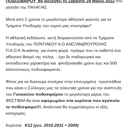
ΠΟΔΟΣΦΑΙΡΟΥ θα διεξαχθεί το Σάββατο 28 Μαΐου 2022
στο
γήπεδο της ΠΑΛΑΓΙΑΣ.
Μετά από 2 χρόνια το μεγαλύτερο αθλητικό γεγονός για τα
Τμήματα Υποδομής του νομού μας επιστρέφει!!
Η αθλητική εκδήλωση αυτή διοργανώνεται από τα Τμήματα
Υποδομής του ΠΟΝΤΙΑΚΟΥ Α.Ο.ΑΛΕΞΑΝΔΡΟΥΠΟΛΗΣ
Π.Α.Ο.Κ Academy για ένατη φορά, πράγμα που το καθιστά ένα
αθλητικό θεσμό της πόλης , έχει δε παιδαγωγικό και
εκπαιδευτικό χαρακτήρα και φιλοξενείκάθε χρόνο έως και 500
λιλιπούτειους ποδοσφαιριστές.
Φέτος για να δώσουμε συνέχεια στην επιτυχημένη προσπάθεια
που κάνει ο Σύλλογος μας τα τελευταία χρόνια για την ανάπτυξη
του
Γυναικείου ποδοσφαίρου
το μεγαλύτερο μέρος του
ΦΕΣΤΙΒΑΛ θα είναι
αφιερωμένο στα κορίτσια που αγαπούν
το ποδόσφαιρο!!!.
Αναλυτικά θα συμμετάσχουν οι εξής
κατηγορίες:
Κορίτσια:
Κ12 (γεν. 2010-2011 + 2009)