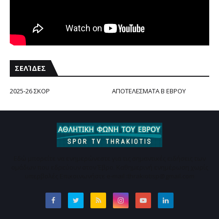
ΣΕΛΊΔΕΣ
2025-26 ΣΚΟΡ
ΑΠΟΤΕΛΕΣΜΑΤΑ Β ΕΒΡΟΥ
Εδώ μπορείτε να ενημερώνεστε για τις σημαντικές ειδήσεις των
ομάδων που εδρεύουν στον Έβρο. Καθημερινή ενημέρωση χωρίς
υπερβολές Επικοινωνήστε e-mail :thrakiotisp@gmail.com