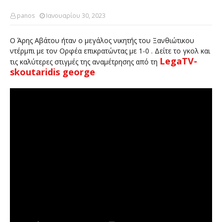
panos
Ιανουαρίου 30, 2023
Ο Άρης Αβάτου ήταν ο μεγάλος νικητής του Ξανθιώτικου
ντέρμπι με τον Ορφέα επικρατώντας με 1-0 . Δείτε το γκολ και
LegaTV-
τις καλύτερες στιγμές της αναμέτρησης από τη
skoutaridis george