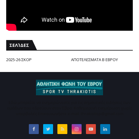
ΣΕΛΊΔΕΣ
2025-26 ΣΚΟΡ
ΑΠΟΤΕΛΕΣΜΑΤΑ Β ΕΒΡΟΥ
Εδώ μπορείτε να ενημερώνεστε για τις σημαντικές ειδήσεις των
ομάδων που εδρεύουν στον Έβρο. Καθημερινή ενημέρωση χωρίς
υπερβολές Επικοινωνήστε e-mail :thrakiotisp@gmail.com