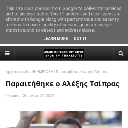
This site uses cookies from Google to deliver its services
and to analyze traffic. Your IP address and user-agent are
ωσίασε
Η νέα σεζόν των ακαδημιών ξεκινά από το Σουφλί –
Στη
shared with Google along with performance and security
ΕΠΣ ΕΒΡΟΥ
Κάλεσμα της ΕΠΣ Έβρου
Υπ
metrics to ensure quality of service, generate usage
statistics, and to detect and address abuse.
Ζα
LEARN MORE
GOT IT
Αρχική σελίδα
ΕΝΗΜΕΡΩΣΗ
Παραιτήθηκε ο Αλέξης Τσίπρας
Παραιτήθηκε ο Αλέξης Τσίπρας
panos
Ιουνίου 29, 2023