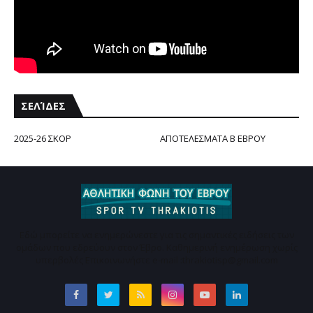
ΣΕΛΊΔΕΣ
2025-26 ΣΚΟΡ
ΑΠΟΤΕΛΕΣΜΑΤΑ Β ΕΒΡΟΥ
Εδώ μπορείτε να ενημερώνεστε για τις σημαντικές ειδήσεις των
ομάδων που εδρεύουν στον Έβρο. Καθημερινή ενημέρωση χωρίς
υπερβολές Επικοινωνήστε e-mail :thrakiotisp@gmail.com