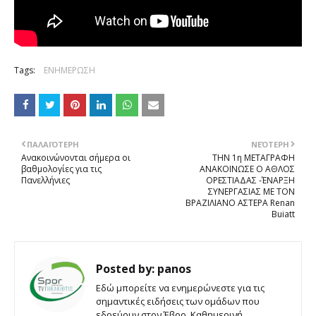
Tags:
ΕΝΗΜΕΡΩΣΗ
ΠΑΛΑΙΌΤΕΡΗ
ΝΕΌΤΕΡΗ
Ανακοινώνονται σήμερα οι
ΤΗΝ 1η ΜΕΤΑΓΡΑΦΗ
βαθμολογίες για τις
ΑΝΑΚΟΙΝΩΣΕ Ο ΑΘΛΟΣ
Πανελλήνιες
ΟΡΕΣΤΙΑΔΑΣ -ΈΝΑΡΞΗ
ΣΥΝΕΡΓΑΣΙΑΣ ΜΕ ΤΟΝ
ΒΡΑΖΙΛΙΑΝΟ ΑΣΤΕΡΑ Renan
Buiatt
Posted by:
panos
Εδώ μπορείτε να ενημερώνεστε για τις
σημαντικές ειδήσεις των ομάδων που
εδρεύουν στον Έβρο. Καθημερινή