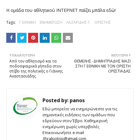
Η ομάδα του αθλητικού ΙΝΤΕΡΝΕΤ παίζει μπάλα εδώ!
Tags:
Γ ΕΘΝΙΚΗ
ΕΝΗΜΕΡΩΣΗ
ΛΑΖΑΡΙΔΗΣ Γ.
ΟΡΕΣΤΗΣ
ΠΑΛΑΙΌΤΕΡΗ
ΝΕΌΤΕΡΗ
Από τον αθλητισμό και τα
ΘΕΜΕΛΗΣ -ΔΗΜΗΤΡΙΑΔΗΣ ΜΑΖΙ
ποδοσφαιρικά γήπεδα στον
ΣΤΗ Γ ΕΘΝΙΚΗ ΜΕ ΤΟΝ ΟΡΕΣΤΗ
στίβο της πολιτικής ο Γιάννης
ΟΡΕΣΤΙΑΔΑΣ
Αναστασιάδης
Posted by:
panos
Εδώ μπορείτε να ενημερώνεστε για τις
σημαντικές ειδήσεις των ομάδων που
εδρεύουν στον Έβρο. Καθημερινή
ενημέρωση χωρίς υπερβολές
Επικοινωνήστε e-mail
:thrakiotisp@gmail.com