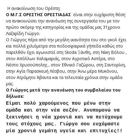
Η ανακοίνωση του Ορέστη:
Ο Μ.Γ.Σ ΟΡΕΣΤΗΣ ΟΡΕΣΤΙΑΔΑΣ
είναι στην ευχάριστη θέση
να ανακοινώσει την ανανέωση της συνεργασία του με τον
πρώτο σκόρερ της κατηγορίας και της ομάδας μας 31χρονο
Λαζαρίδη Γιώργο.
Ο Γιώργος πέρα από την μεγάλη ικανότητα του στο γκολ έχει
και πολλά χιλιόμετρα στα ποδοσφαιρικά γήπεδα καθώς στο
παρελθόν έχει αγωνιστεί στη Skoda Ξάνθη, στη Νίκη Βόλου ,
στον Απόλλων Καλαμαριάς, στον Αγροτικό Αστέρα, στο
Νέστο Χρυσούπολης , στον Εθνικό Γαζώρου, στη Σαντορίνη,
στην Αγία Παρασκευή Λέσβου, στην Άνω μέρα Μυκόνου,
στον Ατρόμητο Άβαντα και τα τελευταία χρόνια στην ομάδα
μας.
Ο Γιώργος μετά την ανανέωση του συμβολαίου του
δήλωσε:
Είμαι πολύ χαρούμενος που μένω στην
ομάδα και στην νέα σεζόν. Ανυπομονώ να
ξεκινήσει η νέα χρονιά και να πετύχουμε
τους στόχους μας. Γιώργο σου ευχόμαστε
μία χρονιά γεμάτη υγεία και επιτυχίες!!