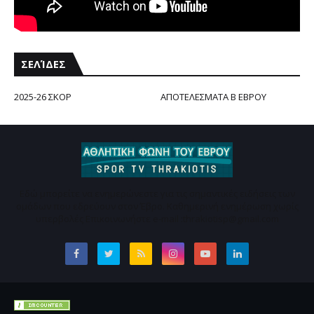
ΣΕΛΊΔΕΣ
2025-26 ΣΚΟΡ
ΑΠΟΤΕΛΕΣΜΑΤΑ Β ΕΒΡΟΥ
Εδώ μπορείτε να ενημερώνεστε για τις σημαντικές ειδήσεις των
ομάδων που εδρεύουν στον Έβρο. Καθημερινή ενημέρωση χωρίς
υπερβολές Επικοινωνήστε e-mail :thrakiotisp@gmail.com