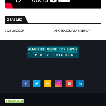
ΣΕΛΊΔΕΣ
2025-26 ΣΚΟΡ
ΑΠΟΤΕΛΕΣΜΑΤΑ Β ΕΒΡΟΥ
Εδώ μπορείτε να ενημερώνεστε για τις σημαντικές ειδήσεις των
ομάδων που εδρεύουν στον Έβρο. Καθημερινή ενημέρωση χωρίς
υπερβολές Επικοινωνήστε e-mail :thrakiotisp@gmail.com