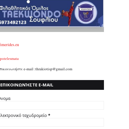
fimerides.eu
potelesmata
πικοινωνήστε e-mail :thrakiotisp@gmail.com
ΕΠΙΚΟΙΝΩΝΉΣΤΕ E-MAIL
:THRAKIOTISP@GMAIL.COM
νομα
λεκτρονικό ταχυδρομείο
*