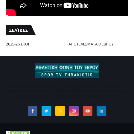
ΣΕΛΊΔΕΣ
2025-26 ΣΚΟΡ
ΑΠΟΤΕΛΕΣΜΑΤΑ Β ΕΒΡΟΥ
Εδώ μπορείτε να ενημερώνεστε για τις σημαντικές ειδήσεις των
ομάδων που εδρεύουν στον Έβρο. Καθημερινή ενημέρωση χωρίς
υπερβολές Επικοινωνήστε e-mail :thrakiotisp@gmail.com