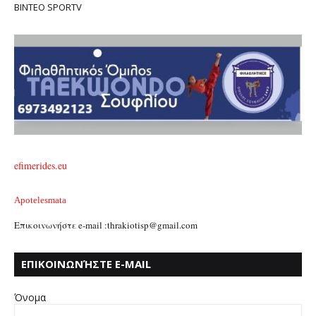
ΒΙΝΤΕΟ SPORTV
efimerides.eu
Apotelesmata
Επικοινωνήστε e-mail :thrakiotisp@gmail.com
ΕΠΙΚΟΙΝΩΝΉΣΤΕ E-MAIL
:THRAKIOTISP@GMAIL.COM
Όνομα