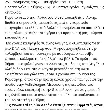
25. Γεννημένος στις 28 Οκτωβρίου του 1998 στη
Θεσσαλονίκη, με ύψος 2,02μ. o Παπαγεωργίου αγωνίζεται ως
κεντρικός.
Παρά το νεαρό της ηλικίας του ο νεοποακτηθείς μπλοκέρ,
διαθέτει σημαντικές παραστάσεις από την κορυφαία
κατηγορία του ελληνικού βόλεϊ και αναμένεται να αποτελέσει
ένα πολύτιμο “όπλο” στα χέρια του προπονητή μας, Γιώργου
Μπακοδήμου.
Με γονείς καθηγητές Φυσικής Αγωγής, ο αθλητισμός “ρέει”
στο DNA του Παπαγεωργίου. Μικρός ασχολήθηκε με την
κολύμβηση και στη συνέχεια με ποδόσφαιρο και στίβο,
ώσπου… κόλλησε το “μικρόβιο” του βόλεϊ. Τα πρώτα του
βήματα στο φιλέ έγιναν το 2008 στις ακαδημίες του Μεγάλου
Αλεξάνδρου και στη συνέχεια μεταπήδησε στη ΧΑΝΘ.
Σε επίπεδο ανδρών έπαιξε για 3 χρόνια στην ομάδα της
Κομοτηνής, όπου στην πρώτη κιόλας χρονιά πανηγύρισε την
άνοδο στην Volleyleague. Μεσούσης της περιόδου του
κορωνοϊού, επέστρεψε στην Θεσσαλονίκη για λογαριασμό
της ΧΑΝΘ και έπειτα αγωνίστηκε και πάλι στα «σαλόνια» με
τον Αριστοτέλη Σκύδρας.
Τις τελευταίες δύο σεζόν έπαιξε στην Κηφισιά, όπου