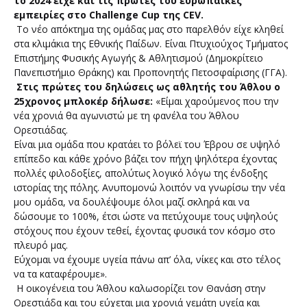
το 2024 είχε και τις πρώτες του ευρωπαϊκές
εμπειρίες στο Challenge Cup της CEV.
Το νέο απόκτημα της ομάδας μας στο παρελθόν είχε κληθεί
στα κλιμάκια της Εθνικής Παίδων. Είναι Πτυχιούχος Τμήματος
Επιστήμης Φυσικής Αγωγής & Αθλητισμού (Δημοκρίτειο
Πανεπιστήμιο Θράκης) και Προπονητής Πετοσφαίρισης (ΓΓΑ).
Στις πρώτες του δηλώσεις ως αθλητής του Άθλου ο
25χρονος μπλοκέρ δήλωσε:
«Είμαι χαρούμενος που την
νέα χρονιά θα αγωνιστώ με τη φανέλα του Άθλου
Ορεστιάδας.
Είναι μια ομάδα που κρατάει το βόλεϊ του Έβρου σε υψηλό
επίπεδο και κάθε χρόνο βάζει τον πήχη ψηλότερα έχοντας
πολλές φιλοδοξίες, απολύτως λογικό λόγω της ένδοξης
ιστορίας της πόλης. Ανυπομονώ λοιπόν να γνωρίσω την νέα
μου ομάδα, να δουλέψουμε όλοι μαζί σκληρά και να
δώσουμε το 100%, έτσι ώστε να πετύχουμε τους υψηλούς
στόχους που έχουν τεθεί, έχοντας φυσικά τον κόσμο στο
πλευρό μας.
Εύχομαι να έχουμε υγεία πάνω απ’ όλα, νίκες και στο τέλος
να τα καταφέρουμε».
H οικογένεια του Άθλου καλωσορίζει τον Θανάση στην
Ορεστιάδα και του εύχεται μια χρονιά γεμάτη υγεία και