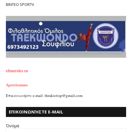
ΒΙΝΤΕΟ SPORTV
efimerides.eu
Apotelesmata
Επικοινωνήστε e-mail :thrakiotisp@gmail.com
ΕΠΙΚΟΙΝΩΝΉΣΤΕ E-MAIL
:THRAKIOTISP@GMAIL.COM
Όνομα