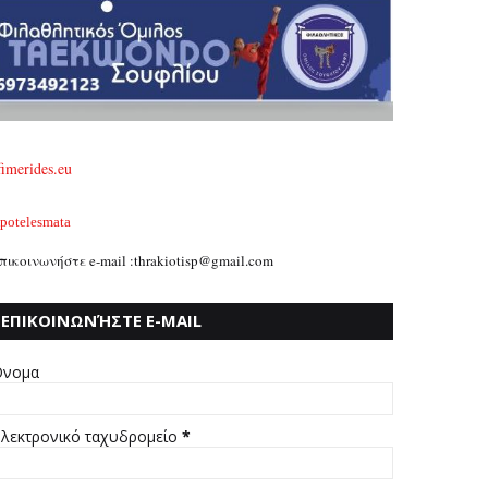
fimerides.eu
potelesmata
πικοινωνήστε e-mail :thrakiotisp@gmail.com
ΕΠΙΚΟΙΝΩΝΉΣΤΕ E-MAIL
:THRAKIOTISP@GMAIL.COM
νομα
λεκτρονικό ταχυδρομείο
*