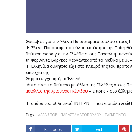
Θρίαμβος για την Έλενα Παπασταματοπούλου στους Π
Η Έλενα Παπασταματοπούλου κατέκτησε την Τρίτη θέση
δεύτερη φορά για την Ελλάδα στους Παραολυμπιακούς
τη Φερνάντα Βάργκας Φερνάντες από το Μεξικό με 36–
Η Ελληνίδα αθλήτρια είχε στο πλευρό της τον προπονη
επιτυχία της.
Θερμά συγχαρητήρια Έλενα!
Αυτό είναι το δεύτερο μετάλλιο της Ελλάδας στους Π
μετάλλιο της Χριστίνας Γκέντζου
– επίσης – στο άθλη
Η ομάδα του αθλητικού ΙΝΤΕΡΝΕΤ παίζει μπάλα εδώ! t
Tags:
ΑΛΛΑ ΣΠΟΡ
ΠΑΠΑΣΤΑΜΑΤΟΠΟΥΛΟΥ
ΤΑΕΚΒΟΝΤΟ
Facebook
Twitter