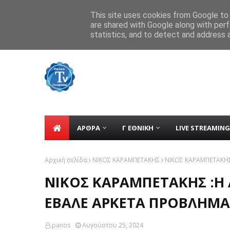
Home
tv
Contact
ΕΠΙΚΟΙΝΩΝΙΑ
This site uses cookies from Google to d
are shared with Google along with perf
Η νέα σεζόν των ακαδημιών ξεκινά α
TICKER
statistics, and to detect and address 
ΑΡΘΡΑ
Γ ΕΘΝΙΚΗ
LIVE STREAMING
Αρχική σελίδα
ΝΙΚΟΣ ΚΑΡΑΜΠΕΤΑΚΗΣ
ΝΙΚΟΣ ΚΑΡΑΜΠΕΤΑΚΗ
ΝΙΚΟΣ ΚΑΡΑΜΠΕΤΑΚΗΣ :Η
ΕΒΑΛΕ ΑΡΚΕΤΑ ΠΡΟΒΛΗΜ
panos
Αυγούστου 25, 2024