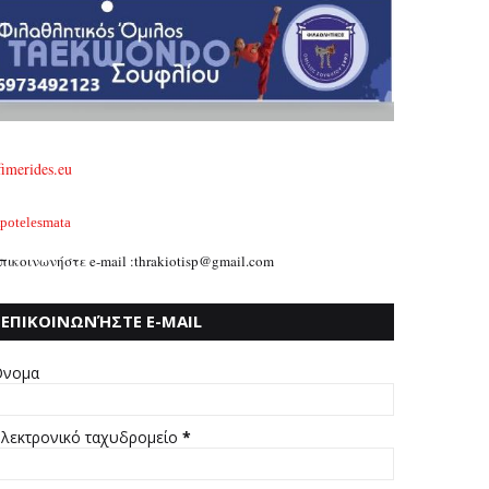
fimerides.eu
potelesmata
πικοινωνήστε e-mail :thrakiotisp@gmail.com
ΕΠΙΚΟΙΝΩΝΉΣΤΕ E-MAIL
:THRAKIOTISP@GMAIL.COM
νομα
λεκτρονικό ταχυδρομείο
*