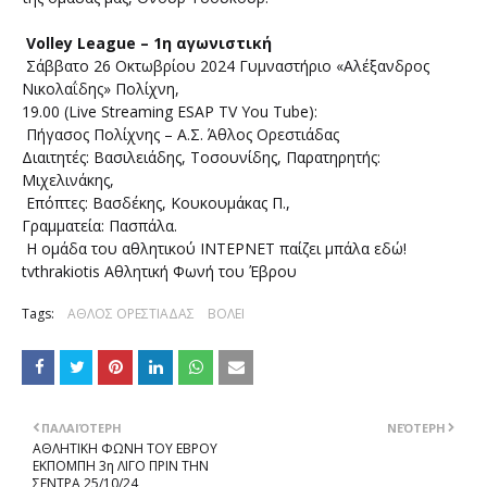
Volley League – 1η αγωνιστική
Σάββατο 26 Οκτωβρίου 2024 Γυμναστήριο «Αλέξανδρος
Νικολαΐδης» Πολίχνη,
19.00 (Live Streaming ESAP TV You Tube):
Πήγασος Πολίχνης – Α.Σ. Άθλος Ορεστιάδας
Διαιτητές: Βασιλειάδης, Τοσουνίδης, Παρατηρητής:
Μιχελινάκης,
Επόπτες: Βασδέκης, Κουκουμάκας Π.,
Γραμματεία: Πασπάλα.
Η ομάδα του αθλητικού ΙΝΤΕΡΝΕΤ παίζει μπάλα εδώ!
tvthrakiotis Αθλητική Φωνή του Έβρου
Tags:
ΑΘΛΟΣ ΟΡΕΣΤΙΑΔΑΣ
ΒΟΛΕΙ
ΠΑΛΑΙΌΤΕΡΗ
ΝΕΌΤΕΡΗ
ΑΘΛΗΤΙΚΗ ΦΩΝΗ ΤΟΥ ΕΒΡΟΥ
ΕΚΠΟΜΠΗ 3η ΛΙΓΟ ΠΡΙΝ ΤΗΝ
ΣΕΝΤΡΑ 25/10/24