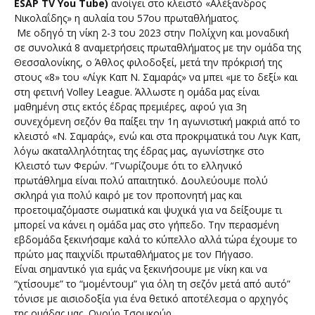
ESAP TV You Tube)
ανοίγει στο κλειστό «Αλέξανδρος
Νικολαΐδης» η αυλαία του 57ου πρωταθλήματος.
Με οδηγό τη νίκη 2-3 του 2023 στην Πολίχνη και μοναδική
σε συνολικά 8 αναμετρήσεις πρωταθλήματος με την ομάδα της
Θεσσαλονίκης, ο Άθλος φιλοδοξεί, μετά την πρόκρισή της
στους «8» του «Λίγκ Καπ Ν. Σαμαράς» να μπει «με το δεξί» και
στη φετινή Volley League. Άλλωστε η ομάδα μας είναι
μαθημένη στις εκτός έδρας πρεμιέρες, αφού για 3η
συνεχόμενη σεζόν θα παίξει την 1η αγωνιστική μακριά από το
κλειστό «Ν. Σαμαράς», ενώ και στα προκριματικά του Λιγκ Καπ,
λόγω ακαταλληλότητας της έδρας μας, αγωνίστηκε στο
Κλειστό των Φερών. “Γνωρίζουμε ότι το ελληνικό
πρωτάθλημα είναι πολύ απαιτητικό. Δουλεύουμε πολύ
σκληρά για πολύ καιρό με τον προπονητή μας και
προετοιμαζόμαστε σωματικά και ψυχικά για να δείξουμε τι
μπορεί να κάνει η ομάδα μας στο γήπεδο. Την περασμένη
εβδομάδα ξεκινήσαμε καλά το κύπελλο αλλά τώρα έχουμε το
πρώτο μας παιχνίδι πρωταθλήματος με τον Πήγασο.
Είναι σημαντικό για εμάς να ξεκινήσουμε με νίκη και να
“χτίσουμε” το “μομέντουμ” για όλη τη σεζόν μετά από αυτό”
τόνισε με αισιοδοξία για ένα θετικό αποτέλεσμα ο αρχηγός
της ομάδας μας, Ονούρ Τσουκούρ.