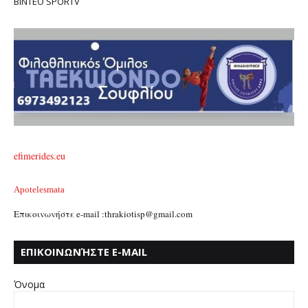
ΒΙΝΤΕΟ SPORTV
efimerides.eu
Apotelesmata
Επικοινωνήστε e-mail :thrakiotisp@gmail.com
ΕΠΙΚΟΙΝΩΝΉΣΤΕ E-MAIL
:THRAKIOTISP@GMAIL.COM
Όνομα