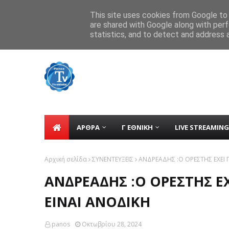
Home
tv
Contact
ΕΠΙΚΟΙΝΩΝΙΑ
This site uses cookies from Google to d
are shared with Google along with perf
Δήμος Σαββόπουλος: «Δεν λέω αντίο.
TICKER
statistics, and to detect and address 
ΑΡΘΡΑ
Γ ΕΘΝΙΚΗ
LIVE STREAMING
Αρχική σελίδα
ΣΥΝΕΝΤΕΥΞΕΙΣ
ΑΝΔΡΕΑΔΗΣ :O ΟΡΕΣΤΗΣ ΕΧΕΙ 
ΑΝΔΡΕΑΔΗΣ :O ΟΡΕΣΤΗΣ Ε
ΕΙΝΑΙ ΑΝΟΔΙΚΗ
panos
Οκτωβρίου 28, 2024