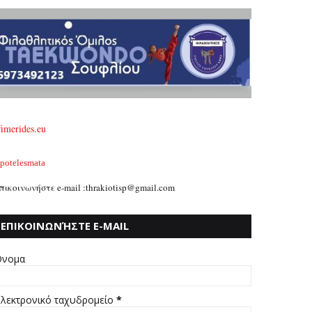
fimerides.eu
potelesmata
πικοινωνήστε e-mail :thrakiotisp@gmail.com
ΕΠΙΚΟΙΝΩΝΉΣΤΕ E-MAIL
:THRAKIOTISP@GMAIL.COM
νομα
λεκτρονικό ταχυδρομείο
*