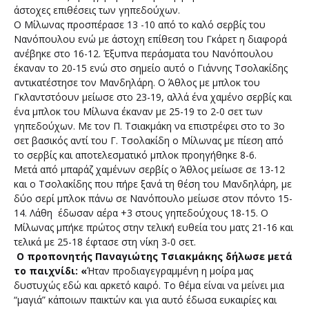
άστοχες επιθέσεις των γηπεδούχων.
Ο Μίλωνας προσπέρασε 13 -10 από το καλό σερβίς του
Νανόπουλου ενώ με άστοχη επίθεση του Γκάρετ η διαφορά
ανέβηκε στο 16-12. Έξυπνα περάσματα του Νανόπουλου
έκαναν το 20-15 ενώ στο σημείο αυτό ο Γιάννης Τσολακίδης
αντικατέστησε τον Μανδηλάρη. Ο Άθλος με μπλοκ του
Γκλαντστόουν μείωσε στο 23-19, αλλά ένα χαμένο σερβίς και
ένα μπλοκ του Μίλωνα έκαναν με 25-19 το 2-0 σετ των
γηπεδούχων. Με τον Π. Τσιακμάκη να επιστρέφει στο το 3ο
σετ βασικός αντί του Γ. Τσολακίδη ο Μίλωνας με πίεση από
το σερβίς και αποτελεσματικό μπλοκ προηγήθηκε 8-6.
Μετά από μπαράζ χαμένων σερβίς ο Άθλος μείωσε σε 13-12
και ο Τσολακίδης που πήρε ξανά τη θέση του Μανδηλάρη, με
δύο σερί μπλοκ πάνω σε Νανόπουλο μείωσε στον πόντο 15-
14. Λάθη έδωσαν αέρα +3 στους γηπεδούχους 18-15. Ο
Μίλωνας μπήκε πρώτος στην τελική ευθεία του ματς 21-16 και
τελικά με 25-18 έφτασε στη νίκη 3-0 σετ.
Ο προπονητής Παναγιώτης Τσιακμάκης δήλωσε μετά
το παιχνίδι: «
Ήταν προδιαγεγραμμένη η μοίρα μας
δυστυχώς εδώ και αρκετό καιρό. Το θέμα είναι να μείνει μια
“μαγιά” κάποιων παικτών και για αυτό έδωσα ευκαιρίες και