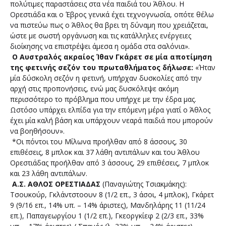
πολύτιμες παραστάσεις στα νέα παιδιά του Άθλου. Η
Ορεστιάδα και ο Έβρος γενικά έχει τεχνογνωσία, οπότε θέλω
να πιστεύω πως ο Άθλος θα βρει τη δύναμη που χρειάζεται,
ώστε με σωστή οργάνωση και τις κατάλληλες ενέργειες
διοίκησης να επιστρέψει άμεσα η ομάδα στα σαλόνια».
Ο Αυστραλός ακραίος Ίθαν Γκάρετ σε μία αποτίμηση
της φετινής σεζόν του πρωταθλήματος δήλωσε:
«Ήταν
μία δύσκολη σεζόν η φετινή, υπήρχαν δυσκολίες από την
αρχή στις προπονήσεις, ενώ μας δυσκόλεψε ακόμη
περισσότερο το πρόβλημα που υπήρχε με την έδρα μας.
Ωστόσο υπάρχει ελπίδα για την επόμενη μέρα γιατί ο Άθλος
έχει μία καλή βάση και υπάρχουν νεαρά παιδιά που μπορούν
να βοηθήσουν».
*Οι πόντοι του Μίλωνα προήλθαν από 8 άσσους, 30
επιθέσεις, 8 μπλοκ και 37 λάθη αντιπάλων και του Άθλου
Ορεστιάδας προήλθαν από 3 άσσους, 29 επιθέσεις, 7 μπλοκ
και 23 λάθη αντιπάλων.
Α.Σ. ΑΘΛΟΣ ΟΡΕΣΤΙΑΔΑΣ
(Παναγιώτης Τσιακμάκης):
Τσουκούρ, Γκλάντστοουν 8 (1/2 επ., 3 άσοι, 4 μπλοκ), Γκάρετ
9 (9/16 επ., 14% υπ. – 14% άριστες), Μανδηλάρης 11 (11/24
επ.), Παπαγεωργίου 1 (1/2 επ.), Γκεοργκίεφ 2 (2/3 επ., 33%