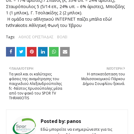
υπ. – 17% άριστες) / Σπανός (λ, 33% υπ. – 24% άριστες),
Σταυρόπουλος 5 (5/14 επ., 24% υπ. – 6% άριστες), Μποζίδης
1 (1 μπλοκ), Γ. Τσολακίδης 2 (2 μπλοκ).
Η ομάδα του αθλητικού ΙΝΤΕΡΝΕΤ παίζει μπάλα εδώ!
tvthrakiotis Αθλητική Φωνή του Έβρου
Tags:
ΑΘΛΟΣ ΟΡΕΣΤΙΑΔΑΣ
ΒΟΛΕΙ
ΠΑΛΑΙΌΤΕΡΗ
ΝΕΌΤΕΡΗ
Τα γκολ και οι καλύτερες
Η αποκατάσταση του
φάσεις της αναμέτρησης του
Μελισσοκομικού Πάρκου
παιχνιδιού Αλεξανδρούπολης
Δήμου Σουφλίου ξεκινά.
fc -Νέστος Χρυσούπολης μέσα
από τον φακό του SPOR TV
THRAKIOTIS
Posted by:
panos
Εδώ μπορείτε να ενημερώνεστε για τις