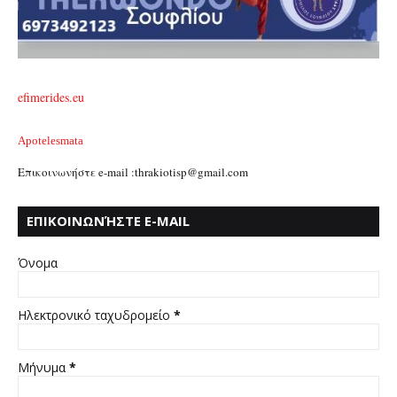
efimerides.eu
Apotelesmata
Επικοινωνήστε e-mail :thrakiotisp@gmail.com
ΕΠΙΚΟΙΝΩΝΉΣΤΕ E-MAIL
:THRAKIOTISP@GMAIL.COM
Όνομα
Ηλεκτρονικό ταχυδρομείο
*
Μήνυμα
*