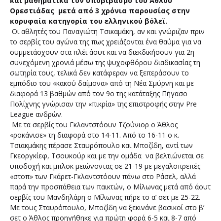
και μαθηματικά τον υποβιβασμό του Άθλου
Ορεστιάδας μετά από 3 χρόνια παρουσίας στην
κορυφαία κατηγορία του ελληνικού βόλεϊ.
Οι αθλητές του Παναγιώτη Τσικαμάκη, αν και γνώριζαν πριν
το σερβίς του αγώνα της πως χρειάζονται ένα θαύμα για να
συμμετάσχουν στα πλέι άουτ και να διεκδικήσουν για 2η
συνεχόμενη χρονιά μέσω της ψυχοφθόρου διαδικασίας τη
σωτηρία τους, τελικά δεν κατάφεραν να ξεπεράσουν το
εμπόδιο του «κακού δαίμονα» από τη Νέα Σμύρνη και με
διαφορά 13 βαθμών από τον 9ο της κατάταξης Πήγασο
Πολίχνης γνώρισαν την «πικρία» της επιστροφής στην Pre
League ανδρών.
Με τα σερβίς του Γκλαντστόουν Τζούνιορ ο Άθλος
«ροκάνισε» τη διαφορά στο 14-11. Από το 16-11 ο κ.
Τσιακμάκης πέρασε Σταυρόπουλο και Μποζίδη, αντί των
Γκεοργκίεφ, Τσουκούρ και με την ομάδα να βελτιώνεται σε
υποδοχή και μπλοκ μειώνοντας σε 21-19 με μεγαλοπρεπές
«στοπ» των Γκάρετ-Γκλαντστόουν πάνω στο Ράσελ, αλλά
παρά την προσπάθεια των παικτών, ο Μίλωνας μετά από άουτ
σερβίς του Μανδηλάρη ο Μίλωνας πήρε το α’ σετ με 25-22.
Με τους Σταυρόπουλο, Μποζίδη να ξεκινάνε βασικοί στο β’
σετ ο Άθλος προηγήθηκε για πρώτη φορά 6-5 και 8-7 από