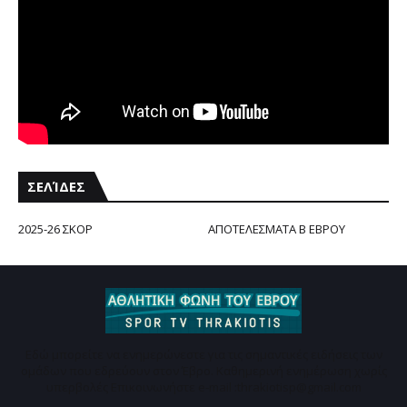
ΣΕΛΊΔΕΣ
2025-26 ΣΚΟΡ
ΑΠΟΤΕΛΕΣΜΑΤΑ Β ΕΒΡΟΥ
Εδώ μπορείτε να ενημερώνεστε για τις σημαντικές ειδήσεις των
ομάδων που εδρεύουν στον Έβρο. Καθημερινή ενημέρωση χωρίς
υπερβολές Επικοινωνήστε e-mail :thrakiotisp@gmail.com