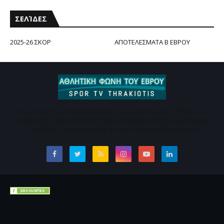
ΣΕΛΊΔΕΣ
2025-26 ΣΚΟΡ
ΑΠΟΤΕΛΕΣΜΑΤΑ Β ΕΒΡΟΥ
Εδώ μπορείτε να ενημερώνεστε για τις σημαντικές ειδήσεις των
ομάδων που εδρεύουν στον Έβρο. Καθημερινή ενημέρωση χωρίς
υπερβολές Επικοινωνήστε e-mail :thrakiotisp@gmail.com