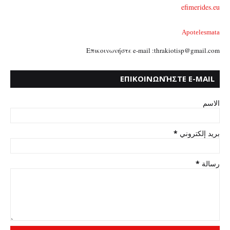
efimerides.eu
Apotelesmata
Επικοινωνήστε e-mail :thrakiotisp@gmail.com
ΕΠΙΚΟΙΝΩΝΉΣΤΕ E-MAIL
:THRAKIOTISP@GMAIL.COM
الاسم
*
بريد إلكتروني
*
رسالة