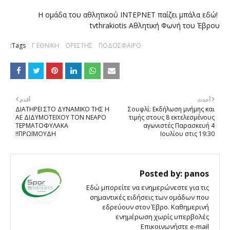
Η ομάδα του αθλητικού ΙΝΤΕΡΝΕΤ παίζει μπάλα εδώ!
tvthrakiotis Αθλητική Φωνή του Έβρου
Tags:
Γ ΕΘΝΙΚΗ
ΟΡΕΣΤΗΣ
ΠΟΔΟΣΦΑΙΡΟ
أحدث
أقدم
ΔΙΑΤΗΡΕΙ ΣΤΟ ΔΥΝΑΜΙΚΟ ΤΗΣ Η
Σουφλί: Εκδήλωση μνήμης και
ΑΕ ΔΙΔΥΜΟΤΕΙΧΟΥ ΤΟΝ ΝΕΑΡΟ
τιμής στους 8 εκτελεσμένους
ΤΕΡΜΑΤΟΦΥΛΑΚΑ
αγωνιστές Παρασκευή 4
ΠΡΩΪΜΟΥΔΗ!!
Ιουλίου στις 19:30
Posted by:
panos
Εδώ μπορείτε να ενημερώνεστε για τις
σημαντικές ειδήσεις των ομάδων που
εδρεύουν στον Έβρο. Καθημερινή
ενημέρωση χωρίς υπερβολές
Επικοινωνήστε e-mail