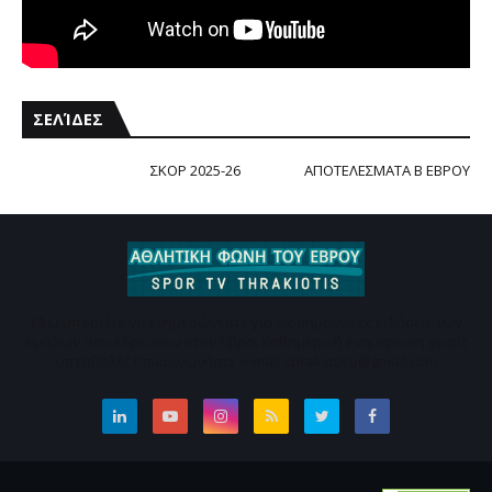
ΣΕΛΊΔΕΣ
2025-26 ΣΚΟΡ
ΑΠΟΤΕΛΕΣΜΑΤΑ Β ΕΒΡΟΥ
Εδώ μπορείτε να ενημερώνεστε για τις σημαντικές ειδήσεις των
ομάδων που εδρεύουν στον Έβρο. Καθημερινή ενημέρωση χωρίς
υπερβολές Επικοινωνήστε e-mail :thrakiotisp@gmail.com