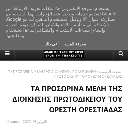
‏يستخدم الموقع الإلكتروني هذا ملفات تعريف الارتباط من
Google لتقديم خدماته وتحليل عدد الزيارات. لهذا السبب، تتم
مشاركة عنوان IP ووكيل المستخدم التابعَين لك مع Google،
بالإضافة إلى مقاييس الأداء والأمان، لضمان جودة الخدمة
وإنشاء إحصاءات الاستخدام واكتشاف إساءة الاستخدام
ومعالجتها.
معرفة المزيد
أعي ذلك
ΤΑ ΠΡΟΣΩΡΙΝΑ ΜΕΛΗ ΤΗΣ ΔΙΟΙΚΗΣΗΣ
ΠΟΔΟΣΦΑΙΡΟ
الصفحة الرئيسية
ΠΡΩΤΟΔΙΚΕΙΟΥ ΤΟΥ ΟΡΕΣΤΗ ΟΡΕΣΤΙΑΔΑΣ
ΤΑ ΠΡΟΣΩΡΙΝΑ ΜΕΛΗ ΤΗΣ
ΔΙΟΙΚΗΣΗΣ ΠΡΩΤΟΔΙΚΕΙΟΥ ΤΟΥ
ΟΡΕΣΤΗ ΟΡΕΣΤΙΑΔΑΣ
panos
يوليو 03, 2025