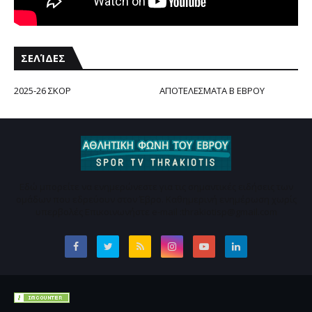
ΣΕΛΊΔΕΣ
2025-26 ΣΚΟΡ
ΑΠΟΤΕΛΕΣΜΑΤΑ Β ΕΒΡΟΥ
Εδώ μπορείτε να ενημερώνεστε για τις σημαντικές ειδήσεις των
ομάδων που εδρεύουν στον Έβρο. Καθημερινή ενημέρωση χωρίς
υπερβολές Επικοινωνήστε e-mail :thrakiotisp@gmail.com