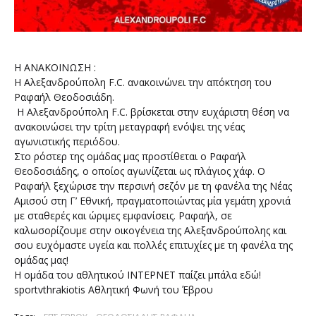
Η ΑΝΑΚΟΙΝΩΣΗ :
Η Αλεξανδρούπολη F.C. ανακοινώνει την απόκτηση του
Ραφαήλ Θεοδοσιάδη.
Η Αλεξανδρούπολη F.C. βρίσκεται στην ευχάριστη θέση να
ανακοινώσει την τρίτη μεταγραφή ενόψει της νέας
αγωνιστικής περιόδου.
Στο ρόστερ της ομάδας μας προστίθεται ο Ραφαήλ
Θεοδοσιάδης, ο οποίος αγωνίζεται ως πλάγιος χάφ. Ο
Ραφαήλ ξεχώρισε την περσινή σεζόν με τη φανέλα της Νέας
Αμισού στη Γ’ Εθνική, πραγματοποιώντας μία γεμάτη χρονιά
με σταθερές και ώριμες εμφανίσεις. Ραφαήλ, σε
καλωσορίζουμε στην οικογένεια της Αλεξανδρούπολης και
σου ευχόμαστε υγεία και πολλές επιτυχίες με τη φανέλα της
ομάδας μας!
Η ομάδα του αθλητικού ΙΝΤΕΡΝΕΤ παίζει μπάλα εδώ!
sportvthrakiotis Αθλητική Φωνή του Έβρου