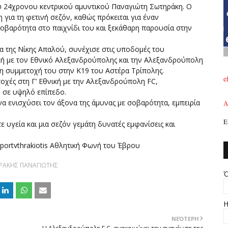
υ 24χρονου κεντρικού αμυντικού Παναγιώτη Σωτηράκη. Ο
 για τη φετινή σεζόν, καθώς πρόκειται για έναν
σοβαρότητα στο παιχνίδι του και ξεκάθαρη παρουσία στην
 της Νίκης Απαλού, συνέχισε στις υποδομές του
νική με τον Εθνικό Αλεξανδρούπολης και την Αλεξανδρούπολη
 η συμμετοχή του στην Κ19 του Αστέρα Τρίπολης.
e
οχές στη Γ’ Εθνική με την Αλεξανδρούπολη FC,
υ σε υψηλό επίπεδο.
α ενισχύσει τον άξονα της άμυνας με σοβαρότητα, εμπειρία
A
Ε
υγεία και μια σεζόν γεμάτη δυνατές εμφανίσεις και
portvthrakiotis Αθλητική Φωνή του Έβρου
ΡΑΚΗΣ ΠΑΝΑΓΙΩΤΗΣ
Ό
Η
ΝΕΌΤΕΡΗ