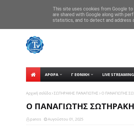
Home
tv
Contact
ΕΠΙΚΟΙΝΩΝΙΑ
This site uses cookies from Google to d
are shared with Google along with perf
ΕΠΣ Έβρου: Οι αποφάσεις για το νέ
TICKER
statistics, and to detect and address 
ΑΡΘΡΑ
Γ ΕΘΝΙΚΗ
LIVE STREAMING
Αρχική σελίδα
ΣΩΤΗΡΑΚΗΣ ΠΑΝΑΓΙΩΤΗΣ
Ο ΠΑΝΑΓΙΩΤΗΣ ΣΩ
Ο ΠΑΝΑΓΙΩΤΗΣ ΣΩΤΗΡΑΚΗ
panos
Αυγούστου 01, 2025