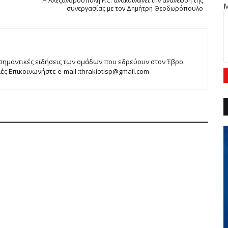
Η Αλεξανδρούπολη F.C. ανακοινώνει την ανανέωση της
συνεργασίας με τον Δημήτρη Θεοδωρόπουλο
 σημαντικές ειδήσεις των ομάδων που εδρεύουν στον Έβρο.
 Επικοινωνήστε e-mail :thrakiotisp@gmail.com