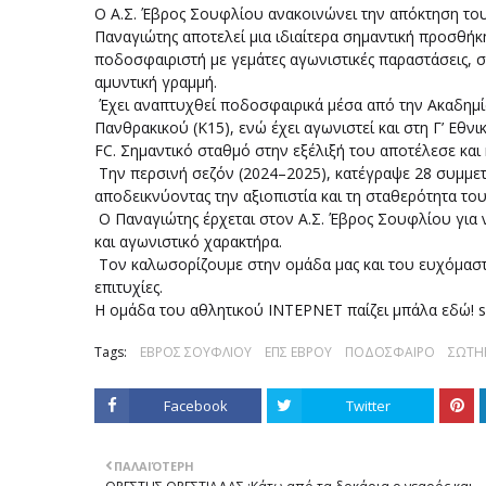
Ο Α.Σ. Έβρος Σουφλίου ανακοινώνει την απόκτηση το
Παναγιώτης αποτελεί μια ιδιαίτερα σημαντική προσθήκη
ποδοσφαιριστή με γεμάτες αγωνιστικές παραστάσεις, 
αμυντική γραμμή.
Έχει αναπτυχθεί ποδοσφαιρικά μέσα από την Ακαδημία
Πανθρακικού (Κ15), ενώ έχει αγωνιστεί και στη Γ’ Εθ
FC. Σημαντικό σταθμό στην εξέλιξή του αποτέλεσε και
Την περσινή σεζόν (2024–2025), κατέγραψε 28 συμμετ
αποδεικνύοντας την αξιοπιστία και τη σταθερότητα το
Ο Παναγιώτης έρχεται στον Α.Σ. Έβρος Σουφλίου για ν
και αγωνιστικό χαρακτήρα.
Τον καλωσορίζουμε στην ομάδα μας και του ευχόμαστε 
επιτυχίες.
Η ομάδα του αθλητικού ΙΝΤΕΡΝΕΤ παίζει μπάλα εδώ! s
Tags:
ΕΒΡΟΣ ΣΟΥΦΛΙΟΥ
ΕΠΣ ΕΒΡΟΥ
ΠΟΔΟΣΦΑΙΡΟ
ΣΩΤΗ
Facebook
Twitter
ΠΑΛΑΙΌΤΕΡΗ