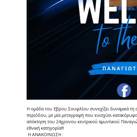
Η ομάδα του Εβρου Σουφλίου συνεχίζει δυναμικά τη σ
περιόδου, με μία μεταγραφή που ενισχύει κατακόρυφα
απόκτηση του 24χρονου κεντρικού αμυντικού Παναγιώτ
εθνική κατηγορία!!!
Η ΑΝΑΚΟΙΝΩΣΗ :