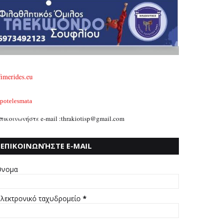
fimerides.eu
potelesmata
πικοινωνήστε e-mail :thrakiotisp@gmail.com
ΕΠΙΚΟΙΝΩΝΉΣΤΕ E-MAIL
:THRAKIOTISP@GMAIL.COM
νομα
λεκτρονικό ταχυδρομείο
*