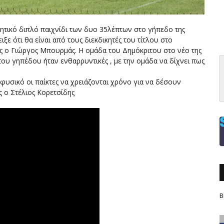
ητικό διπλό παιχνίδι των δυο 35λέπτων στο γήπεδο της
ξε ότι θα είναι από τους διεκδικητές του τίτλου στο
ς ο Γιώργος Μπουρμάς. Η ομάδα του Δημόκριτου στο νέο της
του γηπέδου ήταν ενθαρρυντικές , με την ομάδα να δίχνει πως
 φυσικό οι παίκτες να χρειάζονται χρόνο για να δέσουν
ς ο Στέλιος Κορετσίδης
Β