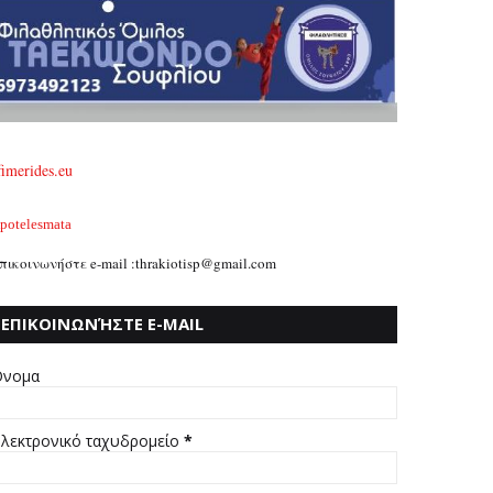
fimerides.eu
potelesmata
πικοινωνήστε e-mail :thrakiotisp@gmail.com
ΕΠΙΚΟΙΝΩΝΉΣΤΕ E-MAIL
:THRAKIOTISP@GMAIL.COM
νομα
λεκτρονικό ταχυδρομείο
*