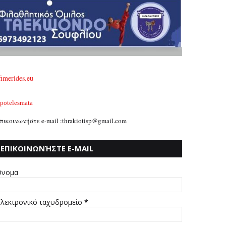
fimerides.eu
potelesmata
πικοινωνήστε e-mail :thrakiotisp@gmail.com
ΕΠΙΚΟΙΝΩΝΉΣΤΕ E-MAIL
:THRAKIOTISP@GMAIL.COM
νομα
λεκτρονικό ταχυδρομείο
*