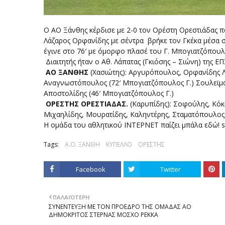
O ΑΟ Ξάνθης κέρδισε με 2-0 τον Ορέστη Ορεστιάδας πα
Λάζαρος Ορφανίδης με σέντρα βρήκε τον Γκέκα μέσα στ
έγινε στο 76′ με όμορφο πλασέ του Γ. Μπογιατζόπου
Διαιτητής ήταν ο Αθ. Λάπατας (Γκιόσης – Σιώνη) της Ε
ΑΟ ΞΑΝΘΗΣ
(Χασιώτης): Αργυρόπουλος, Ορφανίδης Λ.
Αναγνωστόπουλος (72′ Μπογιατζόπουλος Γ.) Σουλεϊμάν 
Αποστολίδης (46′ Μπογιατζόπουλος Γ.)
ΟΡΕΣΤΗΣ ΟΡΕΣΤΙΑΔΑΣ.
(Καρυπίδης): Σοφούλης, Κόκ
Μιχαηλίδης, Μουρατίδης, Καληντέρης, Σταματόπουλος
Η ομάδα του αθλητικού ΙΝΤΕΡΝΕΤ παίζει μπάλα εδώ! s
Tags:
Α.Ο. ΞΑΝΘΗ
ΚΥΠΕΛΛΟ
ΟΡΕΣΤΗΣ
Facebook
Twitter
ΠΑΛΑΙΌΤΕΡΗ
ΣΥΝΕΝΤΕΥΞΗ ΜΕ ΤΟΝ ΠΡΟΕΔΡΟ ΤΗΣ ΟΜΑΔΑΣ ΑΟ
ΔΗΜΟΚΡΙΤΟΣ ΣΤΕΡΝΑΣ ΜΟΣΧΟ ΡΕΚΚΑ