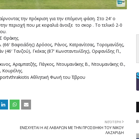
ίρνοντας την πρόκριση για την επόμενη φάση. Στο 24′ ο
ην περιοχή που με κεφαλιά άνοιξε το σκορ . Το τελικό 2-0
λου.
ΠΣ Θράκης.
 (66′ Βαφειάδης) Δρόσος, Ράνος, Κατρανίτσας, Τορομανίδης,
(46′ Τανζού), Γκέκας (87′ Κωνσταντινίδης), Ορφανίδης Π.,
κινος, Αραμπατζής, Πάγκος, Ντουμανάκης Β., Ντουμανάκης Θ.,
, Κουρέλης.
portvthrakiotis Αθλητική Φωνή του Έβρου
Β
ΝΕΌΤΕΡΗ
ΕΝΙΣΧΥΕΤΑΙ Η ΑΕ ΛΑΒΑΡΩΝ ΜΕ ΤΗΝ ΠΡΟΣΘΗΚΗ ΤΟΥ ΝΙΚΟΥ
ΛΑΖΑΡΙΔΗ