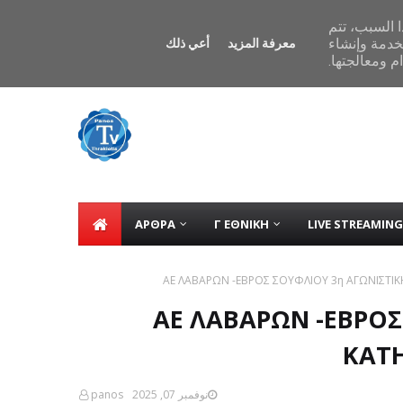
Home
tv
Contact
ΕΠΙΚΟΙΝΩΝΙΑ
هذا ملفات تعريف الارتباط من
مشاركة عنوان IP  لك مع
معرفة المزيد
أعي ذلك
TICKER
م ومعالجتها
ΑΡΘΡΑ
Γ ΕΘΝΙΚΗ
LIVE STREAMING
ΑΕ ΛΑΒΑΡΩΝ -ΕΒΡΟΣ ΣΟΥΦΛΙΟΥ 3η ΑΓΩΝΙΣΤΙΚΗ 
ΑΕ ΛΑΒΑΡΩΝ -ΕΒΡΟΣ
ΚΑΤΗ
panos
نوفمبر 07, 2025