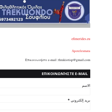
efimerides.eu
Apotelesmata
Επικοινωνήστε e-mail :thrakiotisp@gmail.com
ΕΠΙΚΟΙΝΩΝΉΣΤΕ E-MAIL
:THRAKIOTISP@GMAIL.COM
الاسم
*
بريد إلكتروني