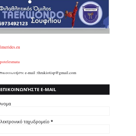
fimerides.eu
potelesmata
πικοινωνήστε e-mail :thrakiotisp@gmail.com
ΕΠΙΚΟΙΝΩΝΉΣΤΕ E-MAIL
:THRAKIOTISP@GMAIL.COM
νομα
λεκτρονικό ταχυδρομείο
*