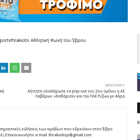
portvthrakiotis Αθλητική Φωνή του Έβρου
ΝΕΌΤΕΡΗ
ική
Αήττητη ολοκλήρωσε τα play-out του 2ου ομίλου η ΑΕ
Λαβάρων: «Καθάρισε» και την ΠΑΕ Ριζίων με 4άρα
Β
 σημαντικές ειδήσεις των ομάδων που εδρεύουν στον Έβρο.
 Επικοινωνήστε e-mail :thrakiotisp@gmail.com