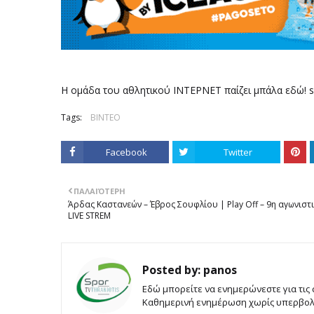
Η ομάδα του αθλητικού ΙΝΤΕΡΝΕΤ παίζει μπάλα εδώ! s
Tags:
ΒΙΝΤΕΟ
Facebook
Twitter
ΠΑΛΑΙΌΤΕΡΗ
Άρδας Καστανεών – Έβρος Σουφλίου | Play Off – 9η αγωνιστ
LIVE STREM
Posted by:
panos
Εδώ μπορείτε να ενημερώνεστε για τις
Καθημερινή ενημέρωση χωρίς υπερβολές