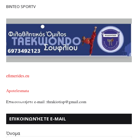
ΒΙΝΤΕΟ SPORTV
efimerides.eu
Apotelesmata
Επικοινωνήστε e-mail :thrakiotisp@gmail.com
ΕΠΙΚΟΙΝΩΝΉΣΤΕ E-MAIL
:THRAKIOTISP@GMAIL.COM
Όνομα