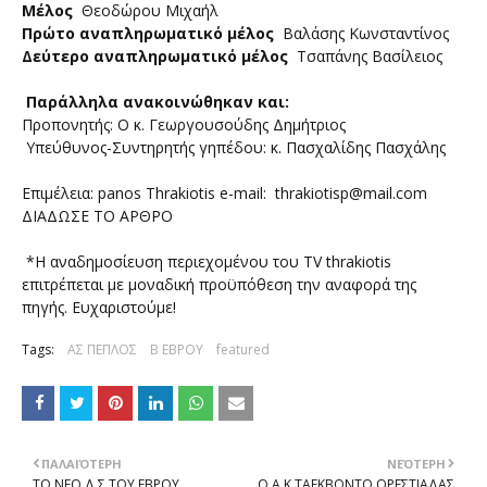
Μέλος
Θεοδώρου Μιχαήλ
Πρώτο αναπληρωματικό μέλος
Βαλάσης Κωνσταντίνος
Δεύτερο αναπληρωματικό μέλος
Τσαπάνης Βασίλειος
Παράλληλα ανακοινώθηκαν και:
Προπονητής: Ο κ. Γεωργουσούδης Δημήτριος
Υπεύθυνος-Συντηρητής γηπέδου: κ. Πασχαλίδης Πασχάλης
Επιμέλεια: panos Thrakiotis e-mail: thrakiotisp@mail.com
ΔΙΑΔΩΣΕ ΤΟ ΑΡΘΡΟ
*Η αναδημοσίευση περιεχομένου του TV thrakiotis
επιτρέπεται με μοναδική προϋπόθεση την αναφορά της
πηγής. Ευχαριστούμε!
Tags:
ΑΣ ΠΕΠΛΟΣ
Β ΕΒΡΟΥ
featured
ΠΑΛΑΙΌΤΕΡΗ
ΝΕΌΤΕΡΗ
ΤΟ ΝΕΟ Δ.Σ ΤΟΥ ΕΒΡΟΥ
Ο Α.Κ.ΤΑΕΚΒΟΝΤΟ ΟΡΕΣΤΙΑΔΑΣ