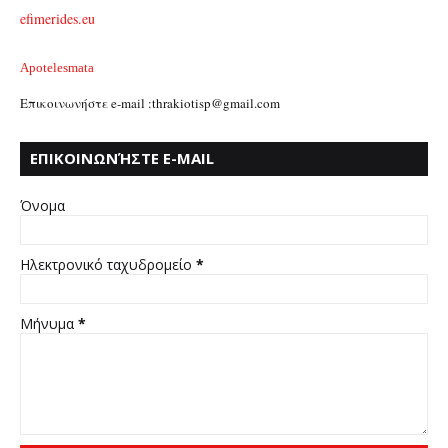
efimerides.eu
Apotelesmata
Επικοινωνήστε e-mail :thrakiotisp@gmail.com
ΕΠΙΚΟΙΝΩΝΉΣΤΕ E-MAIL
:THRAKIOTISP@GMAIL.COM
Όνομα
Ηλεκτρονικό ταχυδρομείο
*
Μήνυμα
*