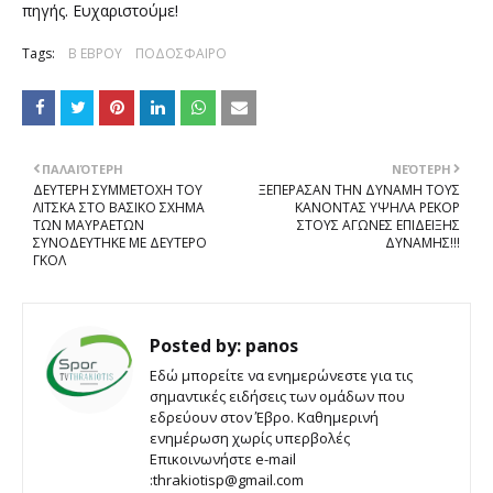
πηγής. Ευχαριστούμε!
Tags:
Β ΕΒΡΟΥ
ΠΟΔΟΣΦΑΙΡΟ
ΠΑΛΑΙΌΤΕΡΗ
ΝΕΌΤΕΡΗ
ΔΕΥΤΕΡΗ ΣΥΜΜΕΤΟΧΗ ΤΟΥ
ΞΕΠΕΡΑΣΑΝ ΤΗΝ ΔΥΝΑΜΗ ΤΟΥΣ
ΛΙΤΣΚΑ ΣΤΟ ΒΑΣΙΚΟ ΣΧΗΜΑ
ΚΑΝΟΝΤΑΣ ΥΨΗΛΑ ΡΕΚΟΡ
ΤΩΝ ΜΑΥΡΑΕΤΩΝ
ΣΤΟΥΣ ΑΓΩΝΕΣ ΕΠΙΔΕΙΞΗΣ
ΣΥΝΟΔΕΥΤHΚΕ ΜΕ ΔΕΥΤΕΡΟ
ΔΥΝΑΜΗΣ!!!
ΓΚΟΛ
Posted by:
panos
Εδώ μπορείτε να ενημερώνεστε για τις
σημαντικές ειδήσεις των ομάδων που
εδρεύουν στον Έβρο. Καθημερινή
ενημέρωση χωρίς υπερβολές
Επικοινωνήστε e-mail
:thrakiotisp@gmail.com