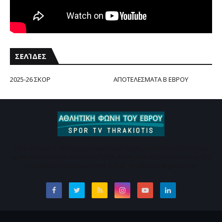
ΣΕΛΊΔΕΣ
2025-26 ΣΚΟΡ
ΑΠΟΤΕΛΕΣΜΑΤΑ Β ΕΒΡΟΥ
Εδώ μπορείτε να ενημερώνεστε για τις σημαντικές ειδήσεις των
ομάδων που εδρεύουν στον Έβρο. Καθημερινή ενημέρωση χωρίς
υπερβολές Επικοινωνήστε e-mail :thrakiotisp@gmail.com