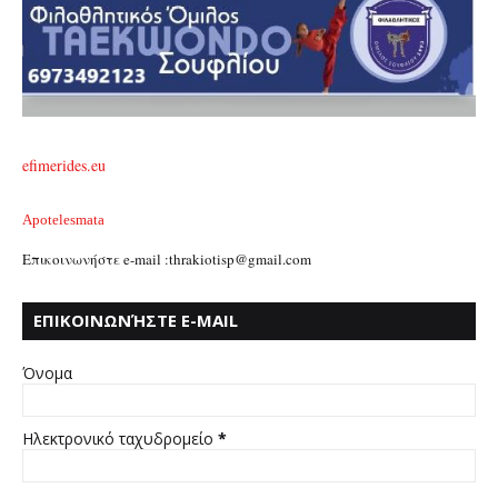
efimerides.eu
Apotelesmata
Επικοινωνήστε e-mail :thrakiotisp@gmail.com
ΕΠΙΚΟΙΝΩΝΉΣΤΕ E-MAIL
:THRAKIOTISP@GMAIL.COM
Όνομα
Ηλεκτρονικό ταχυδρομείο
*