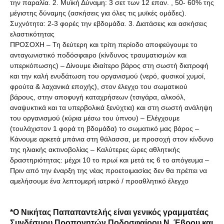
την παραλία. 2. Μυϊκή Δύναμη: 3 σετ των 12 επαν. , 50- 60% της
μέγιστης δύναμης (ασκήσεις για όλες τις μυϊκές ομάδες).
Συχνότητα: 2-3 φορές την εβδομάδα. 3. Διατάσεις και ασκήσεις
ελαστικότητας
ΠΡΟΣΟΧΗ – Τη δεύτερη και τρίτη περίοδο αποφεύγουμε το
ανταγωνιστικό ποδόσφαιρο (κίνδυνος τραυματισμών και
υπερκόπωσης) – Δίνουμε ιδιαίτερο βάρος στη σωστή διατροφή
και την καλή ενυδάτωση του οργανισμού (νερό, φυσικοί χυμοί,
φρούτα & λαχανικά εποχής), στον έλεγχο του σωματικού
βάρους, στην αποφυγή καταχρήσεων (τσιγάρα, αλκοόλ,
αναψυκτικά και τα υπερβολικά ξενύχτια) και στη σωστή ανάληψη
του οργανισμού (κύρια μέσω του ύπνου) – Ελέγχουμε
(τουλάχιστον 1 φορά τη βδομάδα) το σωματικό μας βάρος –
Κάνουμε αρκετά μπάνια στη θάλασσα, με προσοχή στον κίνδυνο
της ηλιακής ακτινοβολίας – Καλύτερες ώρες αθλητικής
δραστηριότητας: μέχρι 10 το πρωί και μετά τις 6 το απόγευμα –
Πριν από την έναρξη της νέας προετοιμασίας δεν θα πρέπει να
αμελήσουμε ένα λεπτομερή ιατρικό / προαθλητικό έλεγχο
*Ο Νικήτας Παπαπαντελής είναι γενικός γραμματέας
Συνδέσμου Προπονητών Ποδοσφαίρου Ν. Έβρου και