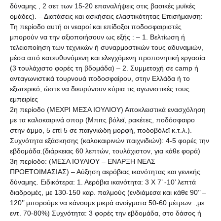
δύναμης , 2 σετ των 15-20 επαναλήψεις στις βασικές μυϊκές
ομάδες). – Διατάσεις και ασκήσεις ελαστικότητας Επισήμανση:
Τη περίοδο αυτή οι νεαροί και επίδοξοι ποδοσφαιριστές
μπορούν να την αξιοποιήσουν ως εξής : – 1. Βελτίωση ή
τελειοποίηση των τεχνικών ή συναρμοστικών τους αδυναμιών,
μέσα από κατευθυνόμενη και ελεγχόμενη προπονητική εργασία
(3 τουλάχιστο φορές τη βδομάδα) – 2. Συμμετοχή σε camp ή
ανταγωνιστικά τουρνουά ποδοσφαίρου, στην Ελλάδα ή το
εξωτερικό, ώστε να διευρύνουν κύρια τις αγωνιστικές τους
εμπειρίες
2η περίοδο (ΜΕΧΡΙ ΜΕΣΑ ΙΟΥΛΙΟΥ) Αποκλειστικά ενασχόληση
με τα καλοκαιρινά σπορ (Μπιτς βόλεϊ, ρακέτες, ποδόσφαιρο
στην άμμο, 5 επί 5 σε παιγνιώδη μορφή, ποδοβόλεϊ κ.τ.λ.).
Συχνότητα εξάσκησης (καλοκαιρινών παιχνιδιών): 4-5 φορές την
εβδομάδα.(διάρκειας 60 λεπτών, τουλάχιστον, για κάθε φορά)
3η περίοδο: (ΜΕΣΑ ΙΟΥΛΙΟΥ – ΕΝΑΡΞΗ ΝΕΑΣ
ΠΡΟΕΤΟΙΜΑΣΙΑΣ) – Αύξηση αερόβιας ικανότητας και γενικής
δύναμης. Ειδικότερα: 1. Αερόβια ικανότητα: 3 Χ 7’ -10’ λεπτά
διαδρομές, με 130-150 καρ. παλμούς (ενδιάμεσα και κάθε 90’’ –
120’’ μπορούμε να κάνουμε μικρά ανοίγματα 50-60 μέτρων .,με
εντ. 70-80%) Συχνότητα: 3 φορές την εβδομάδα, στο δάσος ή