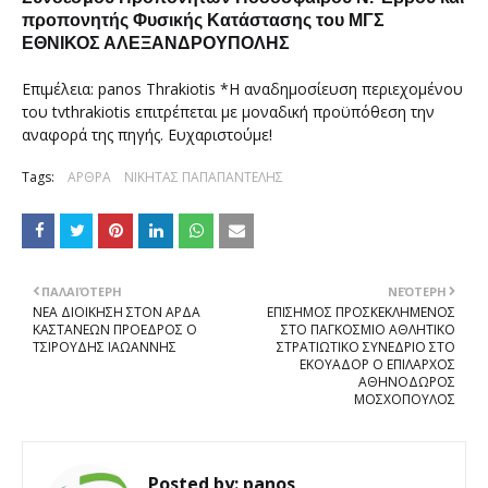
προπονητής Φυσικής Κατάστασης του ΜΓΣ
ΕΘΝΙΚΟΣ ΑΛΕΞΑΝΔΡΟΥΠΟΛΗΣ
Επιμέλεια: panos Thrakiotis *Η αναδημοσίευση περιεχομένου
του tvthrakiotis επιτρέπεται με μοναδική προϋπόθεση την
αναφορά της πηγής. Ευχαριστούμε!
Tags:
ΑΡΘΡΑ
ΝΙΚΗΤΑΣ ΠΑΠΑΠΑΝΤΕΛΗΣ
ΠΑΛΑΙΌΤΕΡΗ
ΝΕΌΤΕΡΗ
ΝΕΑ ΔΙΟΙΚΗΣΗ ΣΤΟΝ ΑΡΔΑ
ΕΠΙΣΗΜΟΣ ΠΡΟΣΚΕΚΛΗΜΕΝΟΣ
ΚΑΣΤΑΝΕΩΝ ΠΡΟΕΔΡΟΣ Ο
ΣΤΟ ΠΑΓΚΟΣΜΙΟ ΑΘΛΗΤΙΚΟ
ΤΣΙΡΟΥΔΗΣ ΙΑΩΑΝΝΗΣ
ΣΤΡΑΤΙΩΤΙΚΟ ΣΥΝΕΔΡΙΟ ΣΤΟ
ΕΚΟΥΑΔΟΡ Ο ΕΠΙΛΑΡΧΟΣ
ΑΘΗΝΟΔΩΡΟΣ
ΜΟΣΧΟΠΟΥΛΟΣ
Posted by:
panos