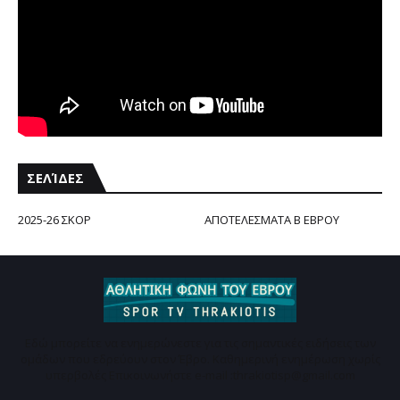
ΣΕΛΊΔΕΣ
2025-26 ΣΚΟΡ
ΑΠΟΤΕΛΕΣΜΑΤΑ Β ΕΒΡΟΥ
Εδώ μπορείτε να ενημερώνεστε για τις σημαντικές ειδήσεις των
ομάδων που εδρεύουν στον Έβρο. Καθημερινή ενημέρωση χωρίς
υπερβολές Επικοινωνήστε e-mail :thrakiotisp@gmail.com