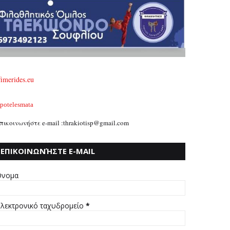
fimerides.eu
potelesmata
πικοινωνήστε e-mail :thrakiotisp@gmail.com
ΕΠΙΚΟΙΝΩΝΉΣΤΕ E-MAIL
:THRAKIOTISP@GMAIL.COM
νομα
λεκτρονικό ταχυδρομείο
*