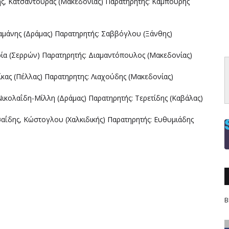
ης, Κατσαντούρας (Μακεδονίας) Παρατηρητής: Καμπούρης
Σιαμάνης (Δράμας) Παρατηρητής: Σαββόγλου (Ξάνθης)
ρία (Σερρών) Παρατηρητής: Διαμαντόπουλος (Μακεδονίας)
δίκας (Πέλλας) Παρατηρητης: Λιαχούδης (Μακεδονίας)
Νικολαΐδη-Μίλλη (Δράμας) Παρατηρητής: Τερετίδης (Καβάλας)
σαΐδης, Κώστογλου (Χαλκιδικής) Παρατηρητής: Ευθυμιάδης
Β