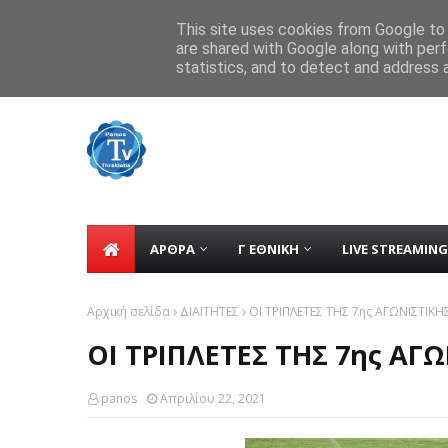
Home
tv
Contact
ΕΠΙΚΟΙΝΩΝΙΑ
This site uses cookies from Google to d
are shared with Google along with perf
Στη Ρούσσα για την έναρξη των εορ
TICKER
statistics, and to detect and address 
ΔΟΞΑ ΔΡΑΜΑΣ:ΑΝΑΚΟΙΝΩΣΕ ΤΗΝ ΑΠΟ
ΑΡΘΡΑ
Γ ΕΘΝΙΚΗ
LIVE STREAMING
Αρχική σελίδα
ΔΙΑΙΤΗΤΕΣ
ΟΙ ΤΡΙΠΛΕΤΕΣ ΤΗΣ 7ης ΑΓΩΝΙΣΤΙΚΗ
ΟΙ ΤΡΙΠΛΕΤΕΣ ΤΗΣ 7ης ΑΓ
panos
Απριλίου 22, 2021