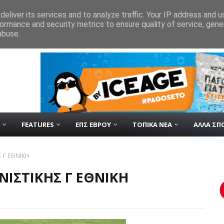
eliver its services and to analyze traffic. Your IP address and 
ormance and security metrics to ensure quality of service, gen
τασμών του «Χίλια» η Υπουργός Παιδείας, Θρησκευμάτων και Αθλητισμού
abuse.
ΚΤΗΣΗ ΤΟΥ ΓΙΩΡΓΟΥ ΒΑΪΛΕΖΟΥΔΗ
ΒΑΪΛΕΖΟΥΔΗΣ ΓΙΩΡΓΟΣ
FEATURES
ΕΠΣ ΕΒΡΟΥ
ΤΟΠΙΚΑ ΝΕΑ
ΑΛΛΑ ΣΠ
Σ Γ ΕΘΝΙΚΗ
ΩΝΙΣΤΙΚΗΣ Γ ΕΘΝΙΚΗ