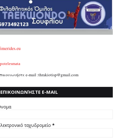
fimerides.eu
potelesmata
πικοινωνήστε e-mail :thrakiotisp@gmail.com
ΕΠΙΚΟΙΝΩΝΉΣΤΕ E-MAIL
:THRAKIOTISP@GMAIL.COM
νομα
λεκτρονικό ταχυδρομείο
*