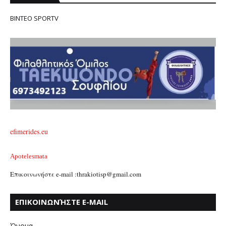
ΒΙΝΤΕΟ SPORTV
efimerides.eu
Apotelesmata
Επικοινωνήστε e-mail :thrakiotisp@gmail.com
ΕΠΙΚΟΙΝΩΝΉΣΤΕ E-MAIL
:THRAKIOTISP@GMAIL.COM
Όνομα