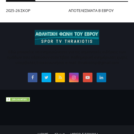
2025-26 ΣΚΟΡ
ΑΠΟΤΕΛΕΣΜΑΤΑ Β ΕΒΡΟΥ
Εδώ μπορείτε να ενημερώνεστε για τις σημαντικές ειδήσεις των
ομάδων που εδρεύουν στον Έβρο. Καθημερινή ενημέρωση χωρίς
υπερβολές Επικοινωνήστε e-mail :thrakiotisp@gmail.com